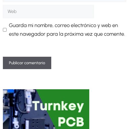
electrónico
Web
Guarda mi nombre, correo electrónico y web en
este navegador para la próxima vez que comente.
A
l
t
e
r
n
a