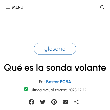
Saltar
MENÚ
al
contenido
glosario
Qué es la sonda volante
Por
Bester PCBA
Última actualización: 2023-12-12
Facebook
Twitter
Pinterest
Email
Compartir