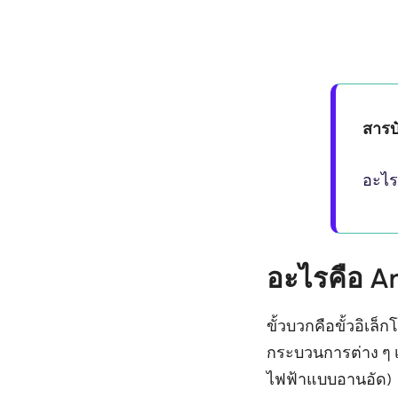
สารบ
อะไร
อะไรคือ A
ขั้วบวกคือขั้วอิเ
กระบวนการต่าง ๆ 
ไฟฟ้าแบบอานอัด)