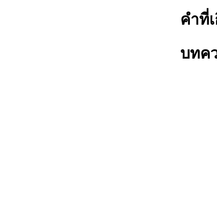
คำที่เ
บทควา