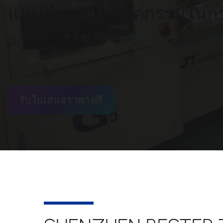
แม่นยำพบกับนวัตกรรมในก
PCB
รับใบเสนอราคาฟรี