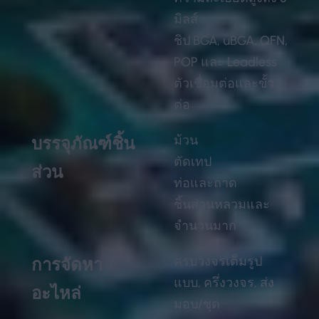
มิลส์
ชิป BGA, uBGA, QFN,
POP และ Leadless
ตัวเชื่อมต่อและขั้ว
ต่อ
ม้วน
บรรจุภัณฑ์ชิ้น
ตัดเทป
ส่วน
ท่อและถาด
ชิ้นส่วนหลวมและ
จำนวนมาก
ครบวงจรเต็มรูป
การจัดหา
แบบ, ครึ่งวงจร, ส่ง
อะไหล่
มอบ/ชุด