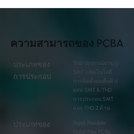
ความสามารถของ PCBA
THD (อุปกรณ์ผ่านรู)
ประเภทของ
SMT (เทคโนโลยี
การประกอบ
การติดตั้งบนพื้นผิว)
ผสม SMT & THD
การประกอบ SMT
และ THD 2 ด้าน
Rigid, Flexible,
ประเภทของ
Rigid-Flex PCBs,