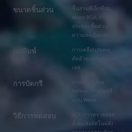
ชิ้นส่วนที่เล็กที่สุด,
ขนาดชิ้นส่วน
Micro BGA, การ
ประกอบชิ้นส่วน
ความละเอียดสูง
การเคลือบ Nano,
แม่พิมพ์
ตัดด้วยเลเซอร์สแตน
เลส
การบัดกรีแบบ
การบัดกรี
Reflow, การบัดกรี
แบบ Wave
AOI (การตรวจสอบ
วิธีการทดสอบ
ด้วยแสงอัตโนมัติ)