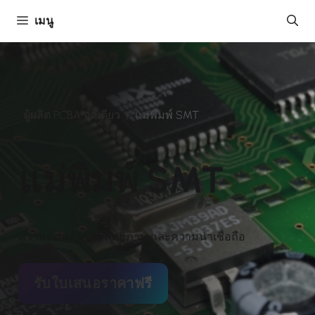
ข้าม
เมนู
ไป
ยัง
เนื้อหา
ผู้ผลิต PCBA จุดเดียว
/
แม่พิมพ์ SMT
แม่พิมพ์ SMT
ความแม่นยำ ประสิทธิภาพ และความน่าเชื่อถือ
รับใบเสนอราคาฟรี