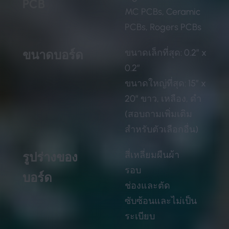
PCB
MC PCBs, Ceramic
PCBs, Rogers PCBs
ขนาดเล็กที่สุด: 0.2″ x
ขนาดบอร์ด
0.2″
ขนาดใหญ่ที่สุด: 15″ x
20″ ขาว, เหลือง, ดำ
(สอบถามเพิ่มเติม
สำหรับตัวเลือกอื่น)
สี่เหลี่ยมผืนผ้า
รูปร่างของ
รอบ
บอร์ด
ช่องและตัด
ซับซ้อนและไม่เป็น
ระเบียบ