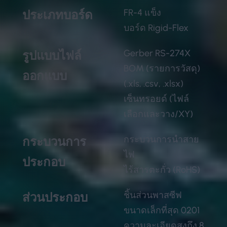
FR-4 แข็ง
ประเภทบอร์ด
บอร์ด Rigid-Flex
Gerber RS-274X
รูปแบบไฟล์
BOM (รายการวัสดุ)
ออกแบบ
(.xls, .csv, .xlsx)
เซ็นทรอยด์ (ไฟล์
เลือกและวาง/XY)
กระบวนการนำสาย
กระบวนการ
ไฟ
ประกอบ
ไร้สารตะกั่ว (RoHS)
ชิ้นส่วนพาสซีฟ
ส่วนประกอบ
ขนาดเล็กที่สุด 0201
ความละเอียดสูงถึง 8