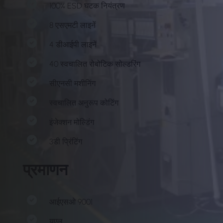
100% ESD घटक नियंत्रण
8 एसएमटी लाइनें
4 डीआईपी लाइनें
40 स्वचालित रोबोटिक सोल्डरिंग
सीएनसी मशीनिंग
स्वचालित अनुरूप कोटिंग
इंजेक्शन मोल्डिंग
3डी प्रिंटिंग
प्रमाणन
आईएसओ 9001
यूएल