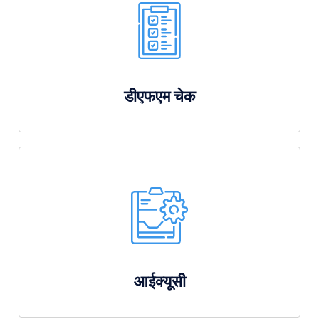
डीएफएम चेक
आईक्यूसी