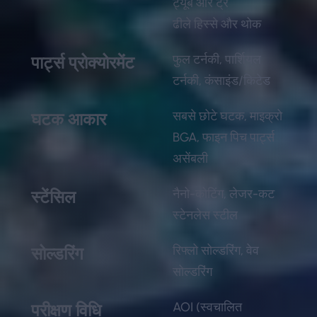
ट्यूब और ट्रे
ढीले हिस्से और थोक
फुल टर्नकी, पार्शियल
पार्ट्स प्रोक्योरमेंट
टर्नकी, कंसाइंड/किटेड
सबसे छोटे घटक, माइक्रो
घटक आकार
BGA, फाइन पिच पार्ट्स
असेंबली
नैनो-कोटिंग, लेजर-कट
स्टेंसिल
स्टेनलेस स्टील
रिफ्लो सोल्डरिंग, वेव
सोल्डरिंग
सोल्डरिंग
AOI (स्वचालित
परीक्षण विधि