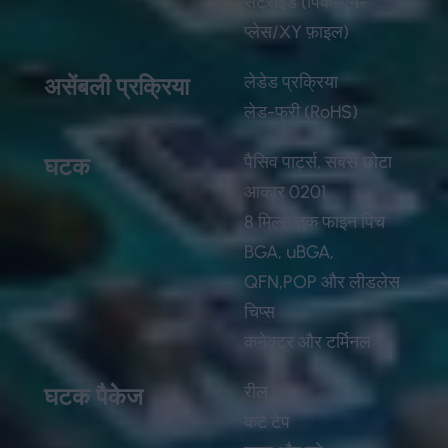
सेंट्रॉइड (पिक-एन-
प्लेस/XY फ़ाइल)
लेडेड प्रक्रिया
असेंबली प्रक्रिया
लेड-फ्री (RoHS)
पैसिव पार्ट्स, सबसे छोटा
घटक
आकार 0201
8 मिल्स तक फाइन पिच
BGA, uBGA,
QFN,POP और लीडलेस
चिप्स
कनेक्टर और टर्मिनल
रील
घटक पैकेज
कट टेप