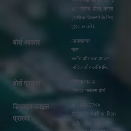
सबसे बड़ा आकार: 15″ x
20″ सफेद, पीला, काला
(अधिक विकल्पों के लिए
पूछताछ करें)
आयताकार
बोर्ड आकार
गोल
स्लॉट और कट आउट
जटिल और अनियमित
रिजिड FR-4
बोर्ड प्रकार
रिजिड-फ्लेक्स बोर्ड
गर्बर RS-274X
डिज़ाइन फ़ाइल
BOM (सामग्री का बिल)
प्रारूप
(.xls, .csv, . xlsx)