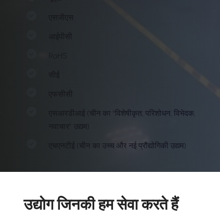
एसजीएस
आईपीसी
RoHS
सीई
एफसीसी
एसआरडीआई (चीन का “विशेषीकृत, परिशोधन, विभेदक,
नवाचार” उद्यम)
एचएनटीई (चीन का उच्च और नई प्रौद्योगिकी उद्यम)
उद्योग जिनकी हम सेवा करते हैं