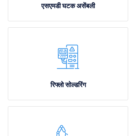
एसएमडी घटक असेंबली
रिफ्लो सोल्डरिंग