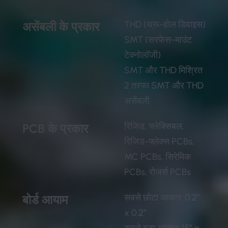
THD (थ्रू-होल डिवाइस)
असेंबली के प्रकार
SMT (सरफेस-माउंट
टेक्नोलॉजी)
SMT और THD मिश्रित
2 तरफा SMT और THD
असेंबली
रिजिड, फ्लेक्सिबल,
PCB के प्रकार
रिजिड-फ्लेक्स PCBs,
MC PCBs, सिरेमिक
PCBs, रोजर्स PCBs
सबसे छोटा आकार: 0.2″
बोर्ड आयाम
x 0.2″