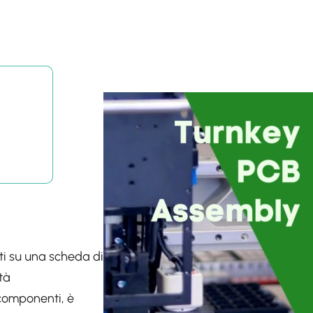
nti su una scheda di
tà
componenti, è