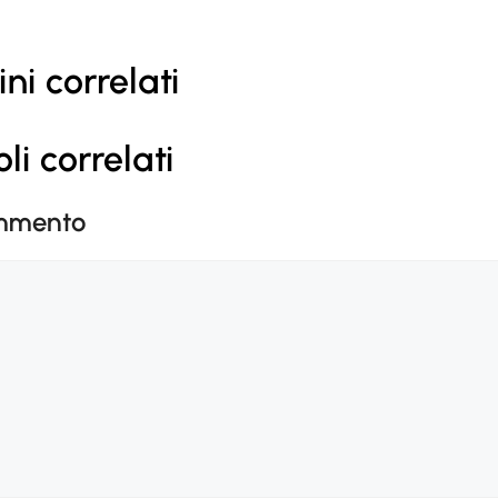
ni correlati
oli correlati
ommento