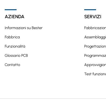
r
n
a
AZIENDA
SERVIZI
t
i
Informazioni su Bester
Fabbricazio
v
Fabbrica
Assemblaggi
e
:
Funzionalità
Progettazio
Glossario PCB
Programmazi
Contatto
Approvvigio
Test funziona