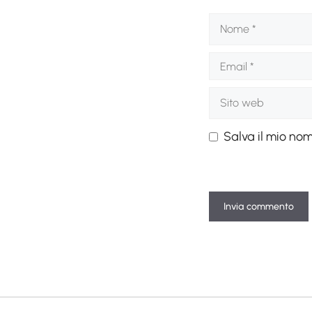
Nome
Email
Sito
web
Salva il mio no
A
l
t
e