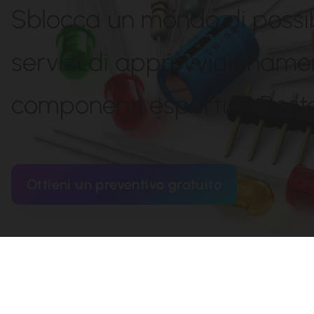
Sblocca un mondo di possibi
servizi di approvvigioname
componenti esperti di Beste
Ottieni un preventivo gratuito