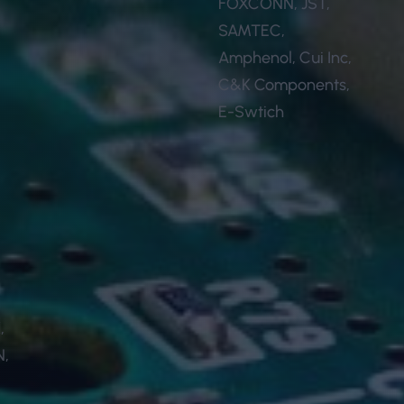
,
FOXCONN, JST,
SAMTEC,
Amphenol, Cui Inc,
,
C&K Components,
E-Swtich
,
,
N,