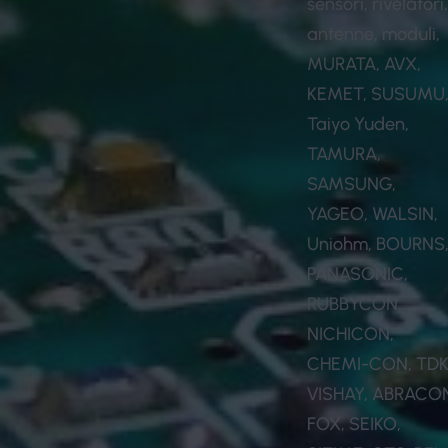
sensori, rivelatori
antenne, moduli,
MURATA, AVX,
KEMET, SUSUMU
Taiyo Yuden,
TAMURA,
SAMSUNG,
YAGEO, WALSIN,
Uniohm, BOURNS
PANASONIC,
RUBBYCON,
NICHICON,
CHEMI-CON, TDK
VISHAY, ABRACO
FOX, SEIKO,