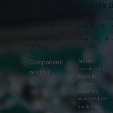
Capacità 
Per offrire ai nostri clienti la migliore qualità 
consentendo di eseguire la maggior parte dei tuoi
Con una rigorosa gestione del magazzino, tutti i c
componenti.
Resistori,
Componenti
condensatori,
passivi
dispositivi
magnetici
(induttivi),
memristori, reti,
trasduttori,