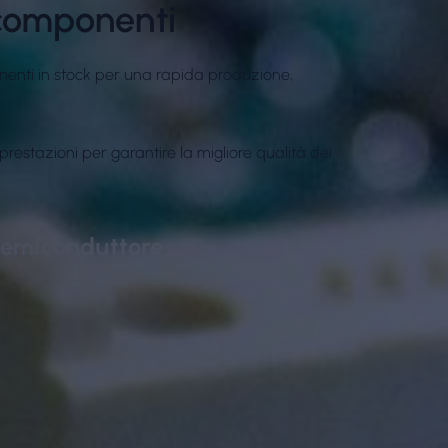
componenti
onenti in stock per una rapida produzione,
restazioni per garantire la migliore qualità dei
emiconduttore