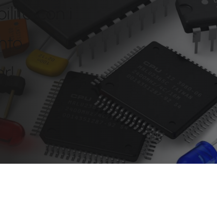
lità con i
nto
r!