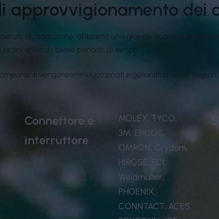
di approvvigionamento dei 
ed efficienza di produzione, abbiamo una grande quantità di comp
 ordini entro un breve periodo di tempo.
omponenti vengono immagazzinati e garantiti alle loro migliori p
MOLEX, TYCO,
Connettore e
S
3M, EPCOS,
interruttore
OMRON, Crydom,
HIROSE, FCI,
Weidmuller,
PHOENIX,
CONNTACT, ACES,