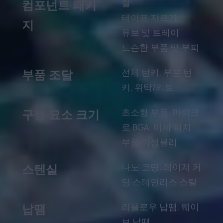
릴
컴포넌트 패키
테이프 자르기
지
튜브 및 트레이
느슨한 부품 및 부피
전체 턴키, 부분 턴
부품 조달
키, 위탁/키트
초소형 부품, 마이크
구성 요소 크기
로 BGA, 미세 피치
부품 어셈블리
나노 코팅, 레이저 커
스텐실
팅 스테인리스 스틸
리플로우 납땜, 웨이
납땜
브 납땜