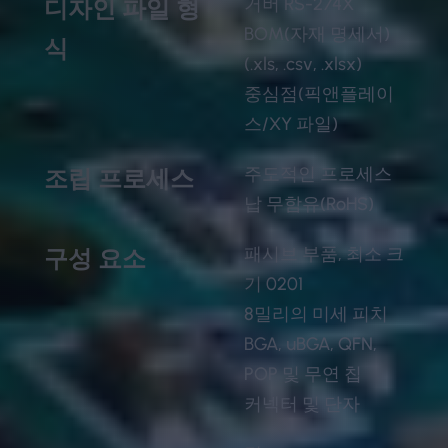
거버 RS-274X
디자인 파일 형
BOM(자재 명세서)
식
(.xls, .csv, .xlsx)
중심점(픽앤플레이
스/XY 파일)
주도적인 프로세스
조립 프로세스
납 무함유(RoHS)
패시브 부품, 최소 크
구성 요소
기 0201
8밀리의 미세 피치
BGA, uBGA, QFN,
POP 및 무연 칩
커넥터 및 단자