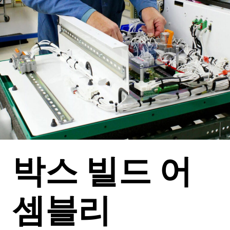
박스 빌드 어
셈블리