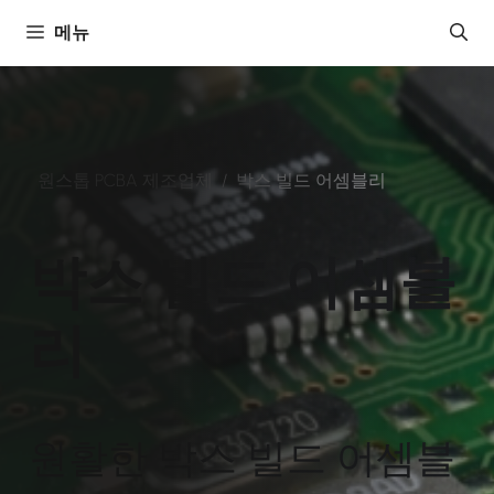
콘
메뉴
텐
츠
로
건
너
원스톱 PCBA 제조업체
/
박스 빌드 어셈블리
뛰
기
박스 빌드 어셈블
리
원활한 박스 빌드 어셈블