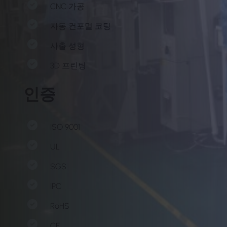
CNC 가공
자동 컨포멀 코팅
사출 성형
3D 프린팅
인증
ISO 9001
UL
SGS
IPC
RoHS
CE