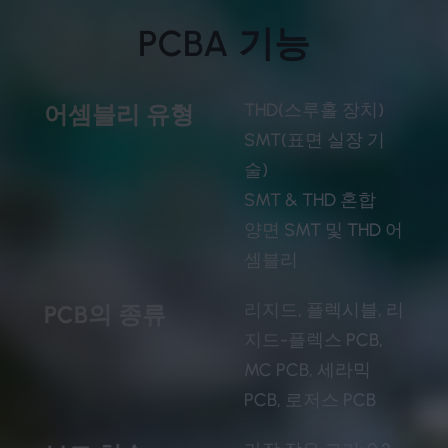
PCBA 기능
THD(스루홀 장치)
어셈블리 유형
SMT(표면 실장 기
술)
SMT & THD 혼합
양면 SMT 및 THD 어
셈블리
리지드, 플렉시블, 리
PCB의 종류
지드-플렉스 PCB,
MC PCB, 세라믹
PCB, 로저스 PCB