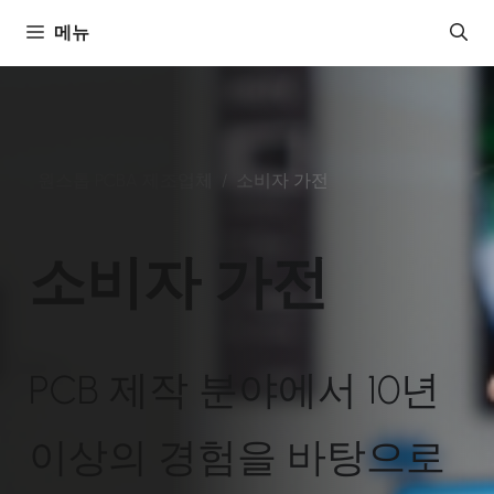
콘
메뉴
텐
츠
로
건
너
원스톱 PCBA 제조업체
/
소비자 가전
뛰
기
소비자 가전
PCB 제작 분야에서 10년
이상의 경험을 바탕으로