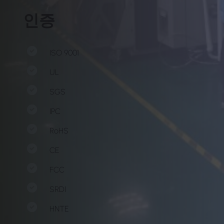
인증
ISO 9001
UL
SGS
IPC
RoHS
CE
FCC
SRDI
HNTE