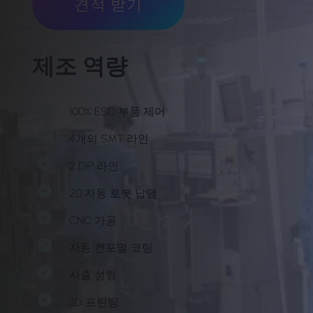
견적 받기
제조 역량
100% ESD 부품 제어
4개의 SMT 라인
2 DIP 라인
20 자동 로봇 납땜
CNC 가공
자동 컨포멀 코팅
사출 성형
3D 프린팅