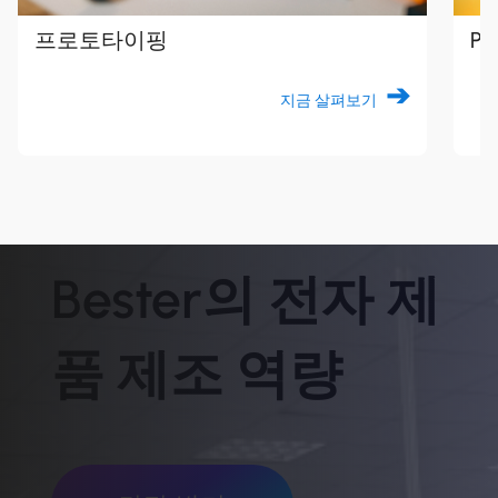
프로토타이핑
P
지금 살펴보기
Bester의 전자 제
품 제조 역량