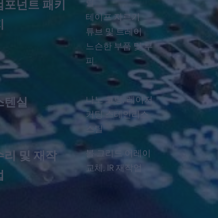
릴
컴포넌트 패키
테이프 자르기
지
튜브 및 트레이
느슨한 부품 및 부
피
나노 코팅, 레이저
스텐실
커팅 스테인리스
스틸
볼 그리드 어레이
수리 및 재작
교체, IR 재작업
업