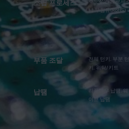
주도적인 프로세
조립 프로세스
납 무함유(RoHS)
전체 턴키, 부분 
부품 조달
키, 위탁/키트
리플로우 납땜, 웨
납땜
이브 납땜