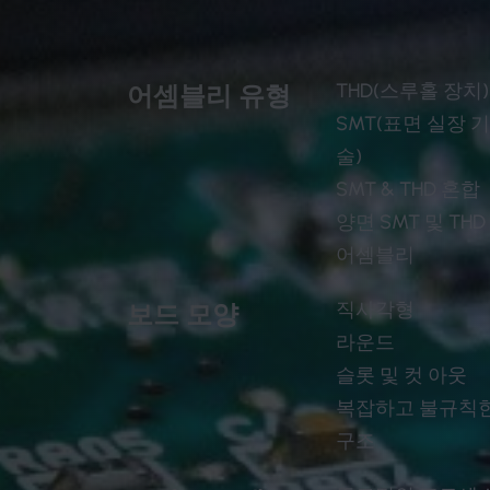
THD(스루홀 장치)
어셈블리 유형
SMT(표면 실장 
술)
SMT & THD 혼합
양면 SMT 및 THD
어셈블리
직사각형
보드 모양
라운드
슬롯 및 컷 아웃
복잡하고 불규칙
구조