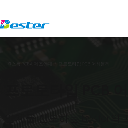
콘
텐
츠
로
건
너
뛰
기
원스톱 PCBA 제조업체
/
프로토타입 PCB 어셈블리
프로토타입 PCB 
업계를 선도하는 Bester의