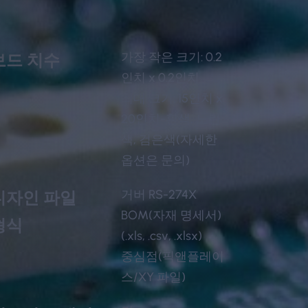
가장 작은 크기: 0.2
보드 치수
인치 x 0.2인치
최대 크기: 15인치 x
20인치-흰색, 노란
색, 검은색(자세한
옵션은 문의)
거버 RS-274X
디자인 파일
BOM(자재 명세서)
형식
(.xls, .csv, .xlsx)
중심점(픽앤플레이
스/XY 파일)