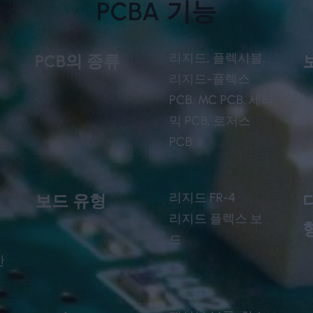
PCBA 기능
리지드, 플렉시블,
PCB의 종류
기
리지드-플렉스
PCB, MC PCB, 세라
믹 PCB, 로저스
PCB
리지드 FR-4
보드 유형
리지드 플렉스 보
드
한