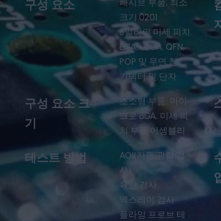
스
패시브 부품, 최소
구성 요소
크기 0201
8밀리의 미세 피치
BGA, uBGA, QFN,
POP 및 무연 칩
커넥터 및 단자
턴
초소형 부품, 마이
구성 요소 크
크로 BGA, 미세 피
기
치 부품 어셈블리
AOI(자동 광학 검
테스트 방법
사)
육안 검사
엑스레이 검사
플라잉 프로브 테