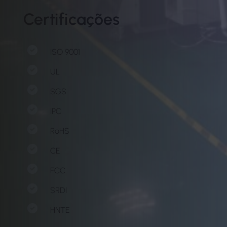
Certificações
ISO 9001
UL
SGS
IPC
RoHS
CE
FCC
SRDI
HNTE