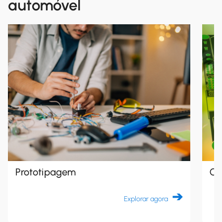
automóvel
Prototipagem
Co
Explorar agora