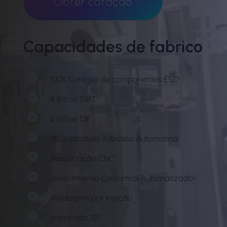
Obter cotação
Capacidades de fabrico
100% Controlo de componentes ESD
4 linhas SMT
2 linhas DIP
20 Soldadura Robótica Automática
Maquinação CNC
Revestimento Conformal Automatizado
Moldagem por injeção
Impressão 3D