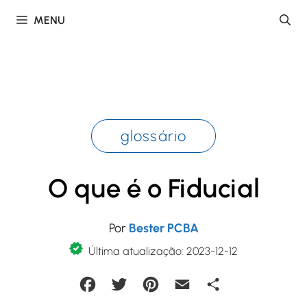
Saltar
MENU
para
o
conteúdo
glossário
O que é o Fiducial
Por
Bester PCBA
Última atualização: 2023-12-12
Facebook
Twitter
Pinterest
Email
Partilhar