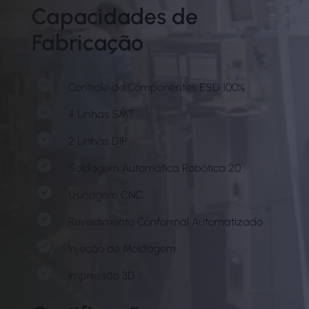
Capacidades de
Fabricação
Controle de Componentes ESD 100%
4 Linhas SMT
2 Linhas DIP
Soldagem Automática Robótica 20
Usinagem CNC
Revestimento Conformal Automatizado
Injeção de Moldagem
Impressão 3D