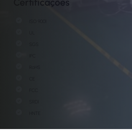
Certificações
ISO 9001
UL
SGS
IPC
RoHS
CE
FCC
SRDI
HNTE