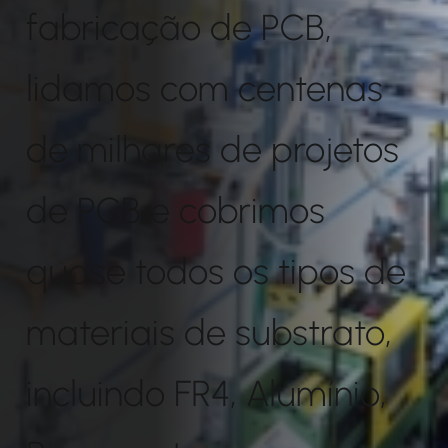
fabricação de PCB,
lidamos com centenas
de milhares de projetos
de PCB e cobrimos
quase todos os tipos de
materiais de substrato,
incluindo FR4, Alumínio,