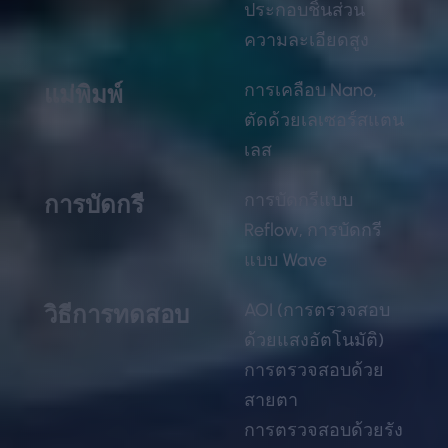
ประกอบชิ้นส่วน
ความละเอียดสูง
การเคลือบ Nano,
แม่พิมพ์
ตัดด้วยเลเซอร์สแตน
เลส
การบัดกรีแบบ
การบัดกรี
Reflow, การบัดกรี
แบบ Wave
AOI (การตรวจสอบ
วิธีการทดสอบ
ด้วยแสงอัตโนมัติ)
การตรวจสอบด้วย
สายตา
การตรวจสอบด้วยรัง