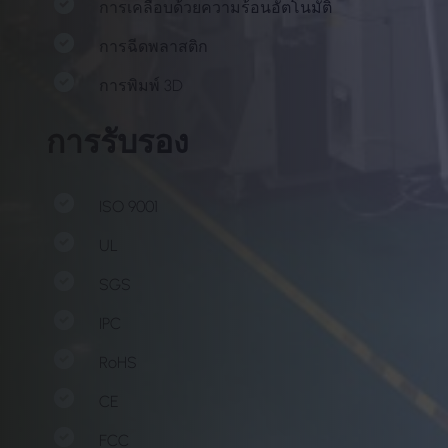
การเคลือบด้วยความร้อนอัตโนมัติ
การฉีดพลาสติก
การพิมพ์ 3D
การรับรอง
ISO 9001
UL
SGS
IPC
RoHS
CE
FCC