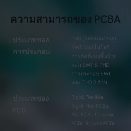
ความสามารถของ PCBA
THD (อุปกรณ์ผ่านรู)
ประเภทของ
SMT (เทคโนโลยี
การประกอบ
การติดตั้งบนพื้นผิว)
ผสม SMT & THD
การประกอบ SMT
และ THD 2 ด้าน
Rigid, Flexible,
ประเภทของ
Rigid-Flex PCBs,
PCB
MC PCBs, Ceramic
PCBs, Rogers PCBs