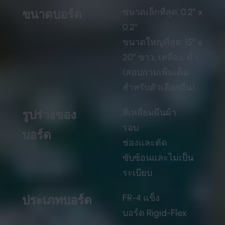
ขนาดเล็กที่สุด: 0.2″ x
ขนาดบอร์ด
0.2″
ขนาดใหญ่ที่สุด: 15″ x
20″ ขาว, เหลือง, ดำ
(สอบถามเพิ่มเติม
สำหรับตัวเลือกอื่น)
สี่เหลี่ยมผืนผ้า
รูปร่างของ
รอบ
บอร์ด
ช่องและตัด
ซับซ้อนและไม่เป็น
ระเบียบ
FR-4 แข็ง
ประเภทบอร์ด
บอร์ด Rigid-Flex