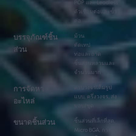
POP และ Leadless
ตัวเชื่อมต่อและขั้ว
ต่อ
ม้วน
บรรจุภัณฑ์ชิ้น
ตัดเทป
ส่วน
ท่อและถาด
ชิ้นส่วนหลวมและ
จำนวนมาก
ครบวงจรเต็มรูป
การจัดหา
แบบ, ครึ่งวงจร, ส่ง
อะไหล่
มอบ/ชุด
ชิ้นส่วนที่เล็กที่สุด,
ขนาดชิ้นส่วน
Micro BGA, การ