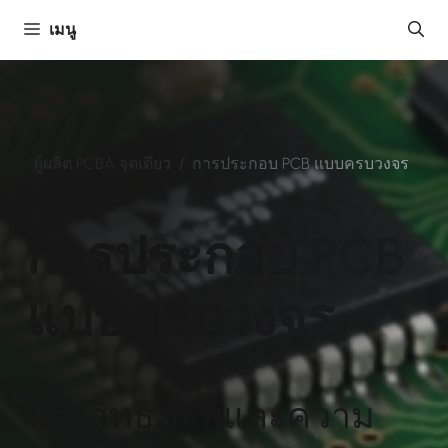
ข้าม
เมนู
ไป
ยัง
เนื้อหา
ผู้ผลิต PCBA จุดเดียว
/
การประกอบ PCB แบบครบวงจร
การประกอบ PCB
แบบครบวงจร
ประสิทธิภาพและความ