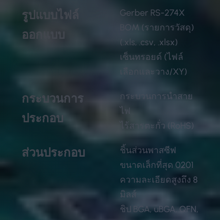
Gerber RS-274X
รูปแบบไฟล์
BOM (รายการวัสดุ)
ออกแบบ
(.xls, .csv, .xlsx)
เซ็นทรอยด์ (ไฟล์
เลือกและวาง/XY)
กระบวนการนำสาย
กระบวนการ
ไฟ
ประกอบ
ไร้สารตะกั่ว (RoHS)
ชิ้นส่วนพาสซีฟ
ส่วนประกอบ
ขนาดเล็กที่สุด 0201
ความละเอียดสูงถึง 8
มิลส์
ชิป BGA, uBGA, QFN,