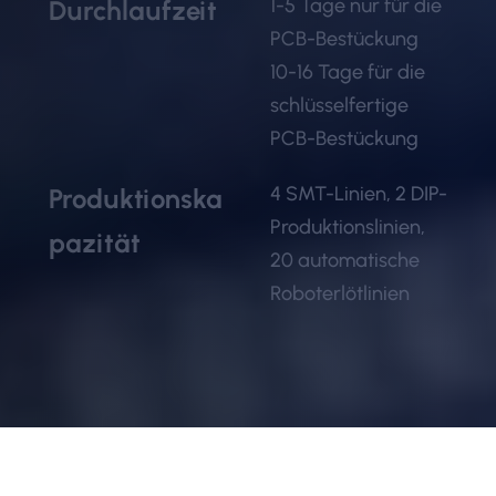
1-5 Tage nur für die
Durchlaufzeit
PCB-Bestückung
10-16 Tage für die
schlüsselfertige
PCB-Bestückung
4 SMT-Linien, 2 DIP-
Produktionska
Produktionslinien,
pazität
20 automatische
Roboterlötlinien