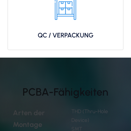
QC / VERPACKUNG
PCBA-Fähigkeiten
THD (Thru-Hole
Arten der
Device)
Montage
SMT