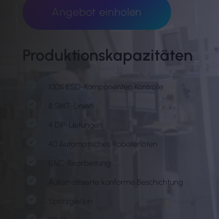
Angebot einholen
Produktionskapazitäten
100% ESD-Komponenten Kontrolle
8 SMT-Linien
4 DIP-Leitungen
40 Automatisches Roboterlöten
CNC-Bearbeitung
Automatisierte konforme Beschichtung
Spritzgießen