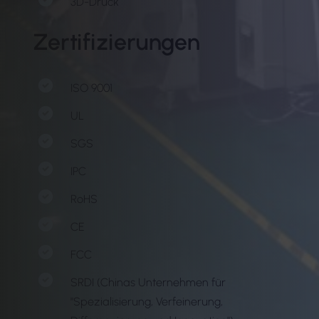
3D-Druck
Zertifizierungen
ISO 9001
UL
SGS
IPC
RoHS
CE
FCC
SRDI (Chinas Unternehmen für
"Spezialisierung, Verfeinerung,