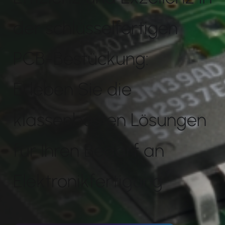
der schlüsselfertigen
PCB-Bestückung:
Erleben Sie die
klassenbesten Lösungen
für Ihren Bedarf an
Elektronikfertigung