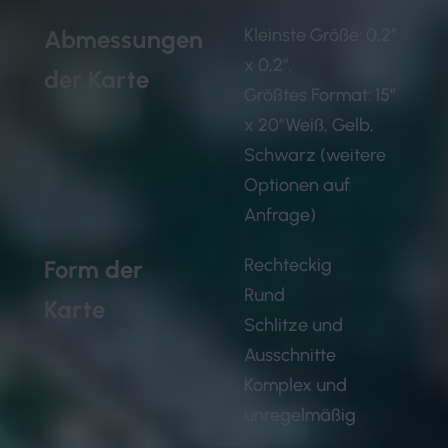
Kleinste Größe: 0,2″
Abmessungen
x 0,2″.
der Karte
Größtes Format: 15″
x 20″Weiß, Gelb,
Schwarz (weitere
Optionen auf
Anfrage)
Rechteckig
Form der
Rund
Karte
Schlitze und
Ausschnitte
Komplex und
unregelmäßig