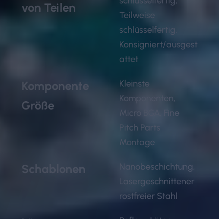
schlüsselfertig,
von Teilen
Teilweise
schlüsselfertig,
Konsigniert/ausgest
attet
Kleinste
Komponente
Komponenten,
Größe
Micro BGA, Fine
Pitch Parts
Montage
Nanobeschichtung,
Schablonen
Lasergeschnittener
rostfreier Stahl