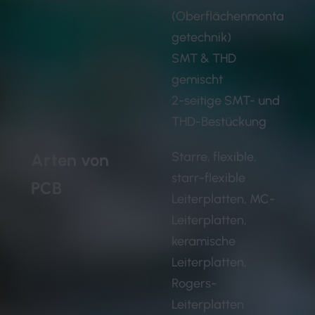
(Oberflächenmonta
getechnik)
SMT & THD
gemischt
2-seitige SMT- und
THD-Bestückung
Starre, flexible,
Arten von
starr-flexible
PCB
Leiterplatten, MC-
Leiterplatten,
keramische
Leiterplatten,
Rogers-
Leiterplatten