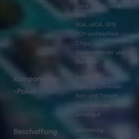
Feine Teilung bis 8
Mils
BGA, uBGA, QFN,
POP und bleifreie
Chips
Steckverbinder und
Klemmen
Rollen
Komponenten
Band abschneiden
-Paket
Rohr und Tablett
Lose Teile und
Schüttgut
Vollständig
Beschaffung