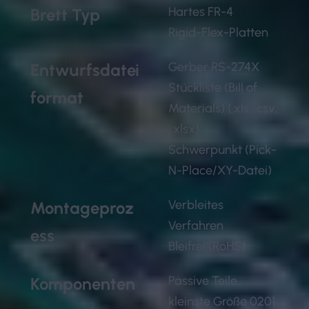
Hartes FR-4
Brett Typ
Rigid-Flex-Platten
Gerber RS-274X
Entwurfsdatei
Stückliste (Bill of
format
Materials) (.xls, .csv,
. xlsx)
Schwerpunkt (Pick-
N-Place/XY-Datei)
Verbleites
Montageproz
Verfahren
ess
Bleifrei (RoHS)
Passive Teile,
Komponenten
kleinste Größe 0201