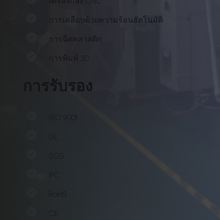
เครื่องกลึง CNC
การเคลือบด้วยความร้อนอัตโนมัติ
การฉีดพลาสติก
การพิมพ์ 3D
การรับรอง
ISO 9001
UL
SGS
IPC
RoHS
CE