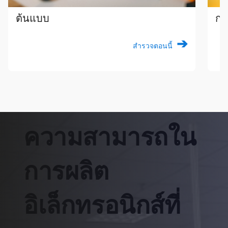
ต้นแบบ
กา
สำรวจตอนนี้
ความสามารถใน
การผลิต
อิเล็กทรอนิกส์ที่