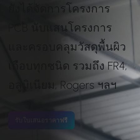
ยังได้จัดการโครงการ
PCB นับแสนโครงการ
และครอบคลุมวัสดุพื้นผิว
เกือบทุกชนิด รวมถึง FR4,
อลูมิเนียม, Rogers ฯลฯ
รับใบเสนอราคาฟรี