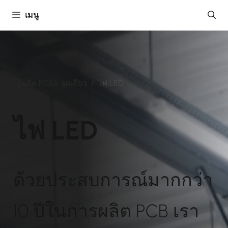
ข้าม
เมนู
ไป
ยัง
เนื้อหา
ผู้ผลิต PCBA จุดเดียว
/
ไฟ LED
ไฟ LED
ด้วยประสบการณ์มากกว่า
10 ปีในการผลิต PCB เรา