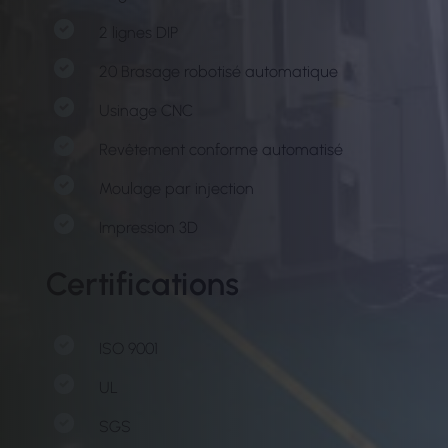
2 lignes DIP
20 Brasage robotisé automatique
Usinage CNC
Revêtement conforme automatisé
Moulage par injection
Impression 3D
Certifications
ISO 9001
UL
SGS