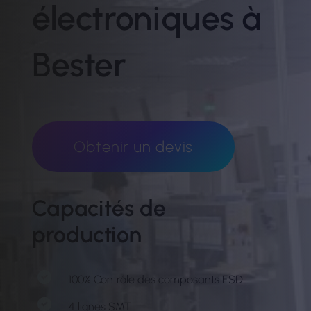
électroniques à
Bester
Obtenir un devis
Capacités de
production
100% Contrôle des composants ESD
4 lignes SMT