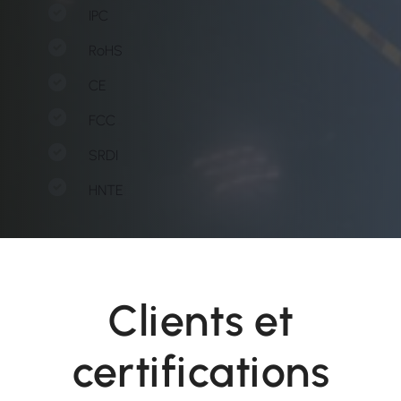
IPC
RoHS
CE
FCC
SRDI
HNTE
Clients et
certifications