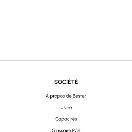
t
i
v
e
:
SOCIÉTÉ
À propos de Bester
Usine
Capacités
Glossaire PCB