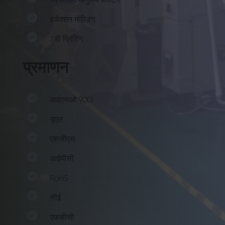
इंजेक्शन मोल्डिंग
3डी प्रिंटिंग
प्रमाणन
आईएसओ 9001
यूएल
एसजीएस
आईपीसी
RoHS
सीई
एफसीसी