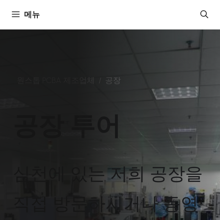
콘
메뉴
텐
츠
로
건
너
원스톱 PCBA 제조업체
/
공장
뛰
기
공장 투어
심천에 있는 저희 공장을
직접 방문하시거나 동영