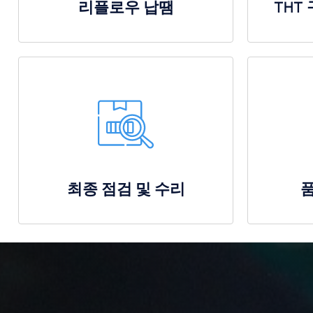
리플로우 납땜
THT
최종 점검 및 수리
품