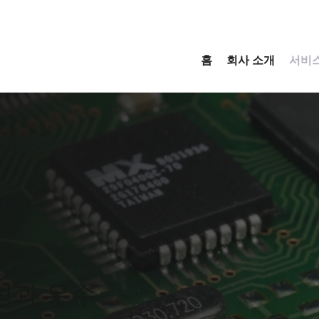
홈
회사 소개
서비
성과 우수