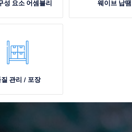
 구성 요소 어셈블리
웨이브 납땜
질 관리 / 포장