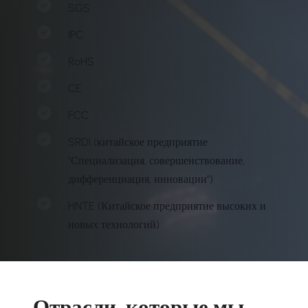
SGS
IPC
RoHS
CE
FCC
SRDI (китайское предприятие
"Специализация, совершенствование,
дифференциация, инновации")
HNTE (Китайское предприятие высоких и
новых технологий)
Отрасли, которые мы