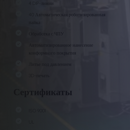
4 DIP-линии
40 Автоматическая роботизированная
пайка
Обработка с ЧПУ
Автоматизированное нанесение
конформного покрытия
Литье под давлением
3D-печать
Сертификаты
ISO 9001
UL