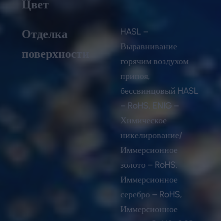
Цвет
HASL –
Отделка
Выравнивание
поверхности
горячим воздухом
припоя,
бессвинцовый HASL
– RoHS, ENIG –
Химическое
никелирование/
Иммерсионное
золото – RoHS,
Иммерсионное
серебро – RoHS,
Иммерсионное