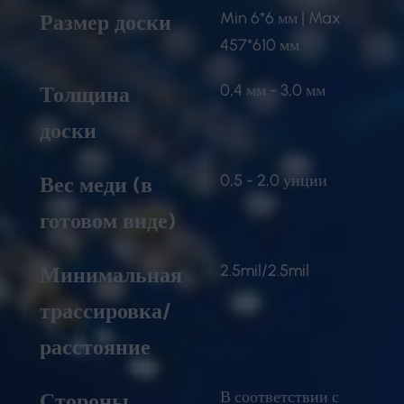
Min 6*6 мм | Max
Размер доски
457*610 мм
0,4 мм - 3,0 мм
Толщина
доски
0,5 - 2,0 унции
Вес меди (в
готовом виде)
2.5mil/2.5mil
Минимальная
трассировка/
расстояние
В соответствии с
Стороны