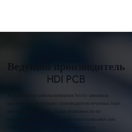
Ведущий производитель
HDI PCB
За десятилетие работы компания Bester завоевала
заслуженную репутацию производителя печатных плат
высочайшего качества. Наши возможности по
изготовлению печатных плат на заказ позволяют вам
получать HDI PCB высочайшего качества по