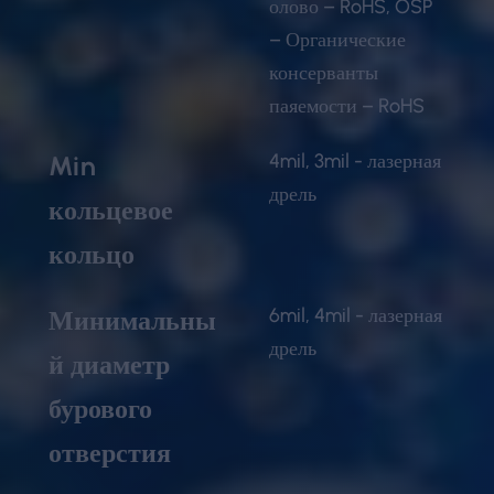
олово – RoHS, OSP
– Органические
консерванты
паяемости – RoHS
4mil, 3mil - лазерная
Min
дрель
кольцевое
кольцо
6mil, 4mil - лазерная
Минимальны
дрель
й диаметр
бурового
отверстия