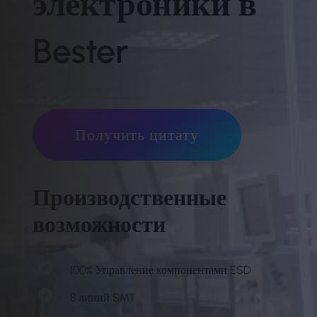
электроники в
Bester
Получить цитату
Производственные
возможности
100% Управление компонентами ESD
8 линий SMT