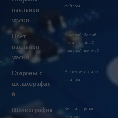
файлом
паяльной
маски
Зеленый, белый,
Цвет
синий, черный,
паяльной
красный, желтый
маски
В соответствии с
Стороны с
файлом
шелкографие
й
Белый, черный,
Шелкография
желтый