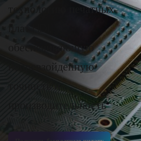
технологию печатных
плат HDI,
обеспечивающую
непревзойденную
точность и
производительность
Получить бесплатную цитату