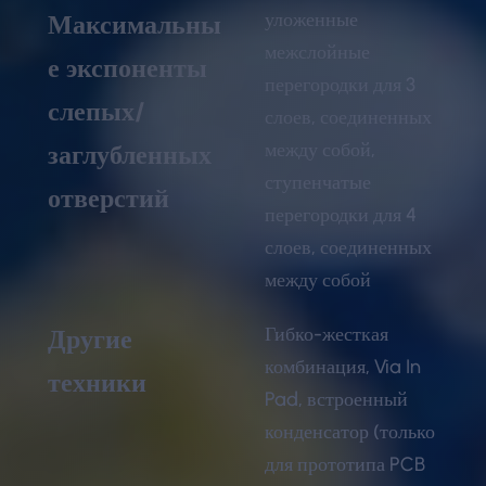
уложенные
Максимальны
межслойные
е экспоненты
перегородки для 3
слепых/
слоев, соединенных
между собой,
заглубленных
ступенчатые
отверстий
перегородки для 4
слоев, соединенных
между собой
Гибко-жесткая
Другие
комбинация, Via In
техники
Pad, встроенный
конденсатор (только
для прототипа PCB