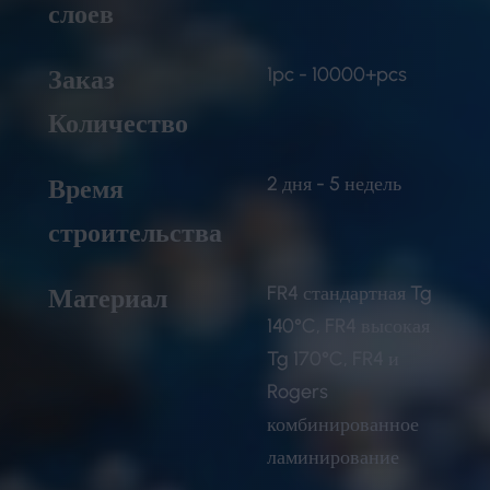
слоев
1pc - 10000+pcs
Заказ
Количество
2 дня - 5 недель
Время
строительства
FR4 стандартная Tg
Материал
140°C, FR4 высокая
Tg 170°C, FR4 и
Rogers
комбинированное
ламинирование