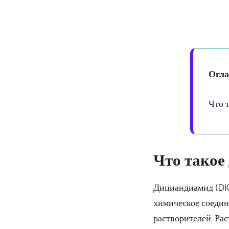
Огла
Что 
Что такое
Дициандиамид (DIC
химическое соедин
растворителей. Ра