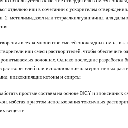
но используется в качестве отвердителя в смесях эпокси
ься отдельно или в сочетании с ускорителем отверждения,
, 2-метилимидазол или тетраалкилгуанидины, для дальн
ния.
творения всех компонентов смесей эпоксидных смол, вкл
створители или смеси растворителей, чтобы обеспечить о
пропитываемых волокнах. Однако последние разработки 
ез растворителей или использование альтернативных раст
ид, низкокипящие кетоны и спирты.
зработать простые составы на основе DICY и эпоксидных 
кон, избегая при этом использования токсичных раствори
их веществ.