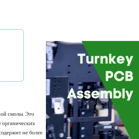
ной смолы. Это
е органических
содержит не более