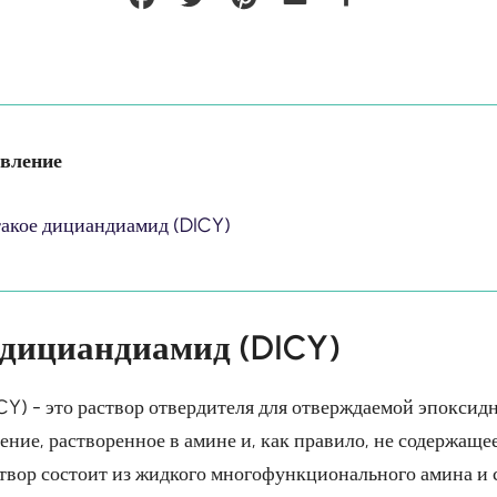
вление
такое дициандиамид (DICY)
 дициандиамид (DICY)
Y) - это раствор отвердителя для отверждаемой эпоксид
ение, растворенное в амине и, как правило, не содержаще
створ состоит из жидкого многофункционального амина и 