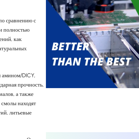
по сравнению с
 и полностью
ений, как
атуральных
я амином/DICY,
дарная прочность,
иалов, а также
 смолы находят
ий, литьевые