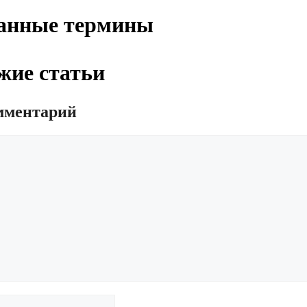
анные термины
жие статьи
мментарий