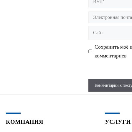
Электронная
почта
Сайт
Сохранить моё и
комментариев.
A
l
t
КОМПАНИЯ
УСЛУГИ
e
r