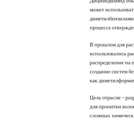
Дициандиамид обыч
может использоват
диметилбензиламин
процесса отвержде
В прошлом для рас
использовались ра
распределение на 
создание систем б
как диметилформам
Цель отрасли - ра
для пропитки воло
сложных химическ