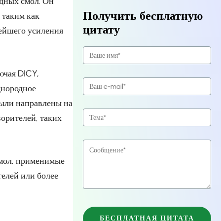
дных смол. Он
Получить бесплатную
 таким как
цитату
ейшего усиления
ючая DICY,
днородное
были направлены на
ворителей, таких
смол, применимые
телей или более