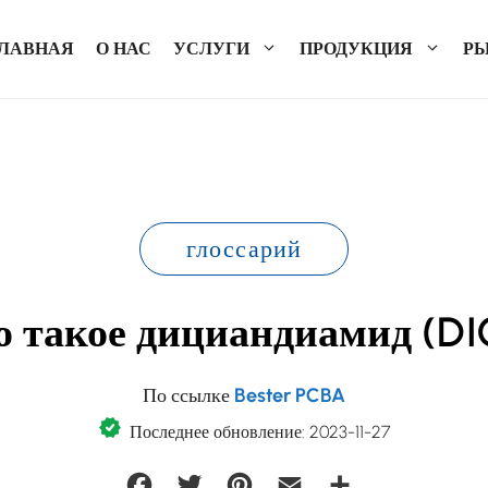
ГЛАВНАЯ
О НАС
УСЛУГИ
ПРОДУКЦИЯ
Р
глоссарий
о такое дициандиамид (DI
По ссылке
Bester PCBA
Последнее обновление: 2023-11-27
Facebook
Twitter
Pinterest
Email
Отправить