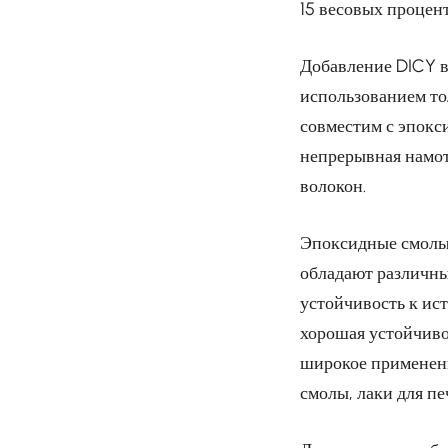
15 весовых процен
Добавление DICY в
использованием то
совместим с эпокс
непрерывная намот
волокон.
Эпоксидные смолы,
обладают различны
устойчивость к ис
хорошая устойчиво
широкое применени
смолы, лаки для п