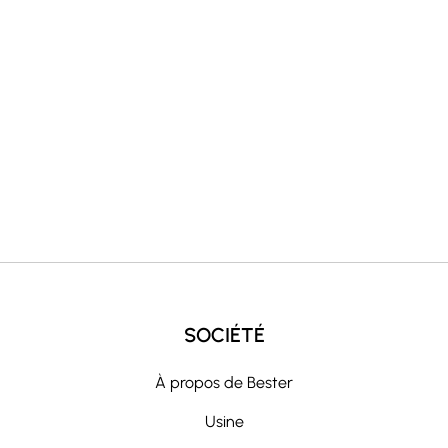
n
a
t
i
v
e
:
SOCIÉTÉ
À propos de Bester
Usine