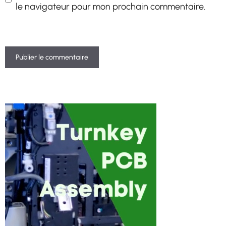
le navigateur pour mon prochain commentaire.
A
l
t
e
r
n
a
t
i
v
e