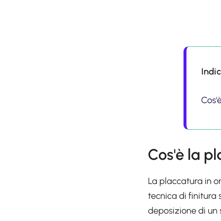
Indi
Cos'è
Cos'è la p
La placcatura in o
tecnica di finitur
deposizione di un s