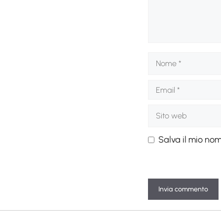
Nome
Email
Sito
web
Salva il mio no
A