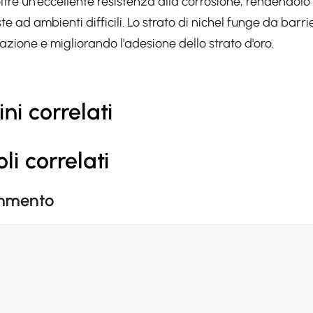
noltre un'eccellente resistenza alla corrosione, rendendol
e ad ambienti difficili. Lo strato di nichel funge da barri
azione e migliorando l'adesione dello strato d'oro.
ni correlati
oli correlati
ommento