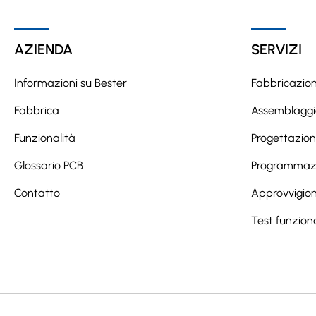
l
t
e
AZIENDA
SERVIZI
r
n
Informazioni su Bester
Fabbricazio
a
Fabbrica
Assemblaggi
t
Funzionalità
Progettazio
i
v
Glossario PCB
Programmazi
e
Contatto
Approvvigio
:
Test funziona