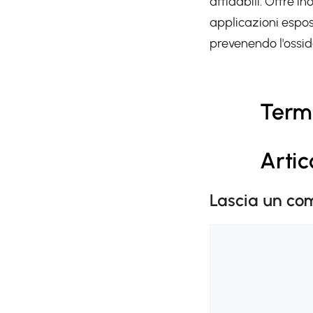
affidabili. Offre i
applicazioni espost
prevenendo l'ossid
Termi
Artic
Lascia un c
Commento