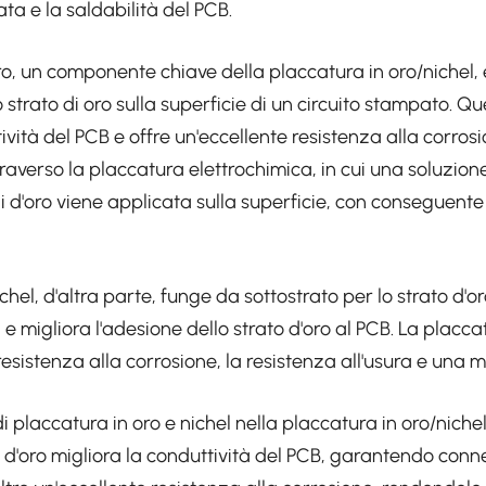
ata e la saldabilità del PCB.
ro, un componente chiave della placcatura in oro/nichel, è
strato di oro sulla superficie di un circuito stampato. Qu
ività del PCB e offre un'eccellente resistenza alla corros
ttraverso la placcatura elettrochimica, in cui una soluzion
i d'oro viene applicata sulla superficie, con conseguente
chel, d'altra parte, funge da sottostrato per lo strato d'o
 e migliora l'adesione dello strato d'oro al PCB. La placcat
sistenza alla corrosione, la resistenza all'usura e una mi
placcatura in oro e nichel nella placcatura in oro/nichel 
o d'oro migliora la conduttività del PCB, garantendo conne