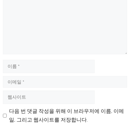
글
이
름
이
메
웹
일
사
이
다음 번 댓글 작성을 위해 이 브라우저에 이름, 이메
트
일, 그리고 웹사이트를 저장합니다.