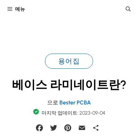
콘
메뉴
텐
츠
로
건
너
뛰
용어집
기
베이스 라미네이트란?
으로
Bester PCBA
마지막 업데이트: 2023-09-04
Facebook
Twitter
Pinterest
Email
Share