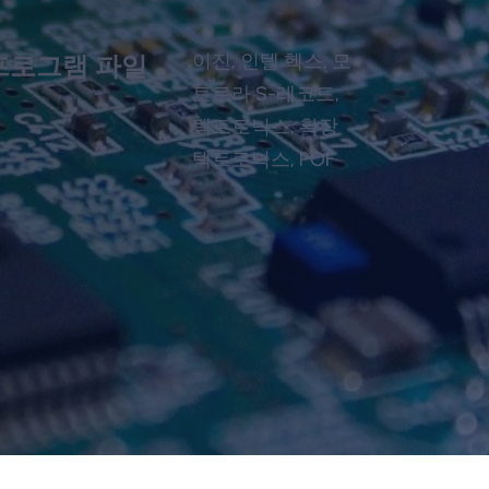
이진, 인텔 헥스, 모
프로그램 파일
토로라 S-레코드,
텍트로닉스, 확장
텍트로닉스, POF