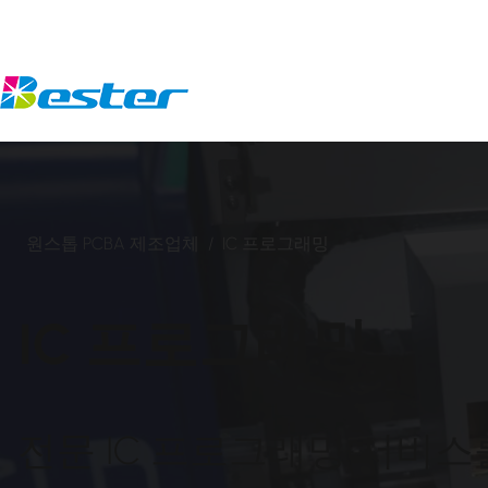
콘
텐
츠
로
건
너
뛰
기
원스톱 PCBA 제조업체
/
IC 프로그래밍
IC 프로그래밍
전문 IC 프로그래밍 서비스