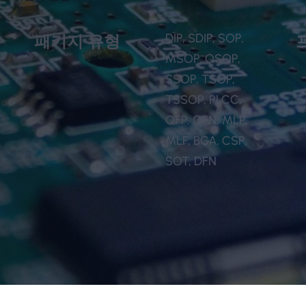
DIP, SDIP, SOP,
패키지 유형
,
MSOP, QSOP,
SSOP, TSOP,
TSSOP, PLCC,
QFP, QFN, MLP,
,
MLF, BGA, CSP,
SOT, DFN