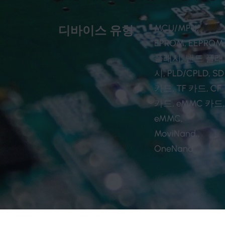
MCU/MPU,
디바이스 유형
EPROM, EEPROM
플래시, 낸드 플래
시, PLD/CPLD, SD
카드, TF 카드, CF
카드, eMMC 카드
eMMC,
MoviNand,,
OneNand