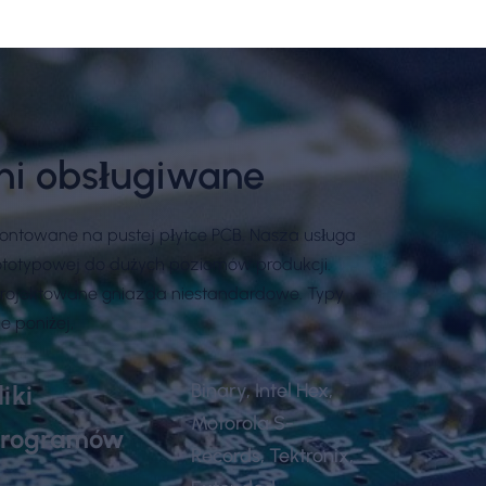
ni obsługiwane
ntowane na pustej płytce PCB. Nasza usługa
rototypowej do dużych poziomów produkcji.
projektowane gniazda niestandardowe. Typy
 poniżej,
Binary, Intel Hex,
liki
Motorola S-
rogramów
Records, Tektronix,