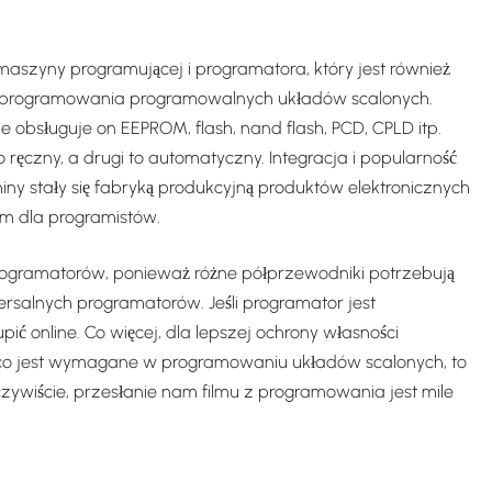
zyny programującej i programatora, który jest również
o programowania programowalnych układów scalonych.
bsługuje on EEPROM, flash, nand flash, PCD, CPLD itp.
 ręczny, a drugi to automatyczny. Integracja i popularność
ny stały się fabryką produkcyjną produktów elektronicznych
em dla programistów.
gramatorów, ponieważ różne półprzewodniki potrzebują
rsalnych programatorów. Jeśli programator jest
ć online. Co więcej, dla lepszej ochrony własności
. To, co jest wymagane w programowaniu układów scalonych, to
czywiście, przesłanie nam filmu z programowania jest mile