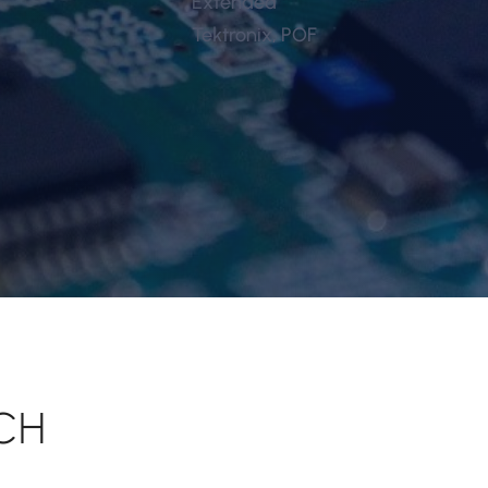
Extended
Tektronix, POF
CH