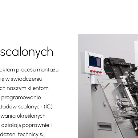
scalonych
pektem procesu montażu
się w świadczeniu
ch naszym klientom.
o programowanie
kładów scalonych (IC)
ywania określonych
 działają poprawnie i
czeni technicy są