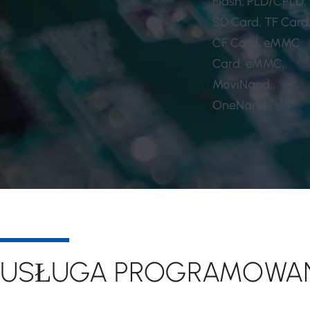
Flash, PLD/CPLD,
SD Card, TF Card
CF Card, eMMC
Card, eMMC,
MoviNand,,
OneNand
USŁUGA PROGRAMOWAN