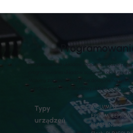
Programowanie
Programowanie układów scalonych będzie przep
programowania układów scalonych obsługuje praw
Możemy zapewnić wszystkie dostępne na rynku s
układów scalonych, obudowy układów scalonych i
MCU/MPU,
Typy
EPROM, EEPROM
urządzeń
FLASH, Nand