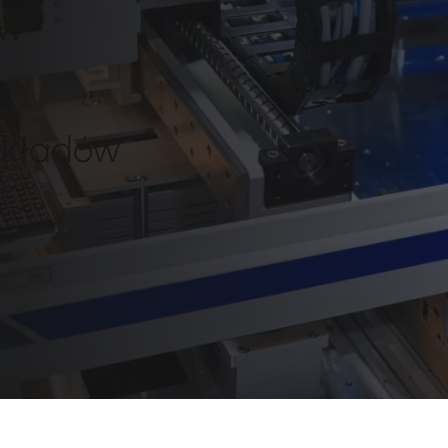
ów
m
układów