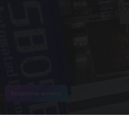
Uwolnij moc swoich układ
scalonych dzięki ekspercki
usługom programowania 
scalonych
Bezpłatna wycena