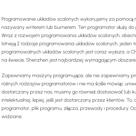
Programowanie układów scalonych wykonujemy za pomocą mas
nazywany writerem lub burnerem. Ten programator służy d
Wraz z rozwojem programowania układów scalonych, obecnie o
Istnieją 2 rodzaje programowania układów scalonych, jeden to
programowalnych układów scalonych jest coraz wyższa, a Chi
na świecie, Shenzhen jest najbardziej wymagającym obszar
Zapewniamy maszyny programujące, ale nie zapewniamy pro
różnych rodzajów programatorów i nie ma ściśle mówiąc uniwe
dostarczany przez nas, musimy go również dostosować lub kupi
intelektualnej, lepiej, jeśli jest dostarczany przez klientów
programator, plik programu, złącza, przewody i procedury. O
widziane.