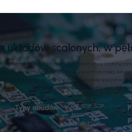
 układów scalonych, w peł
rowadzane podczas produkcji PCB, zanim chipy zostaną zamo
ie każdą technologię i obudowę w ilościach od małej serii p
tandardowe gniazda, nowe algorytmy, a także specjalnie za
 formaty plików programów, które obsługujemy, są wymienione
DIP, SDIP, SOP,
Typy obudów
P
,
MSOP, QSOP,
p
SSOP, TSOP,