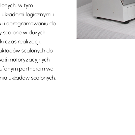
lonych, w tym
 układami logicznymi i
wi i oprogramowaniu do
 scalone w dużych
 czas realizacji.
 układów scalonych do
wań motoryzacyjnych,
zaufanym partnerem we
nia układów scalonych.