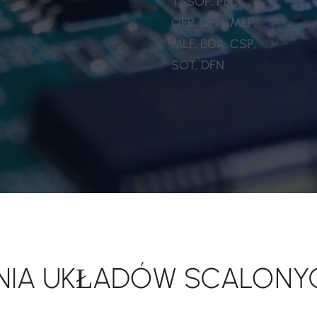
TSSOP, PLCC,
,
QFP, QFN, MLP,
MLF, BGA, CSP,
SOT, DFN
IA UKŁADÓW SCALONY