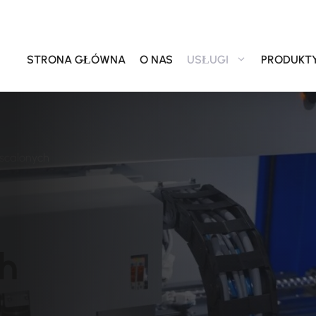
STRONA GŁÓWNA
O NAS
USŁUGI
PRODUKT
scalonych
h