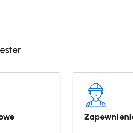
ester
żowe
Zapewnienie