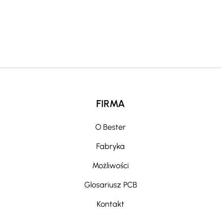
v
e
:
FIRMA
O Bester
Fabryka
Możliwości
Glosariusz PCB
Kontakt