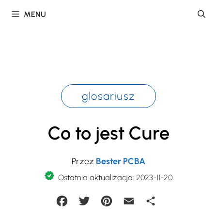
Przejdź
MENU
do
treści
glosariusz
Co to jest Cure
Przez
Bester PCBA
Ostatnia aktualizacja: 2023-11-20
Facebook
Twitter
Pinterest
Email
Share