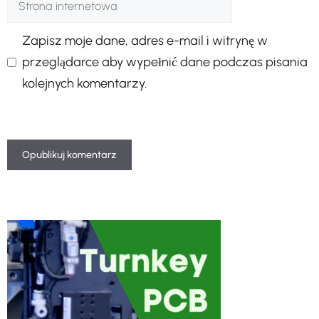
internetowa
Zapisz moje dane, adres e-mail i witrynę w
przeglądarce aby wypełnić dane podczas pisania
kolejnych komentarzy.
A
l
t
e
r
n
a