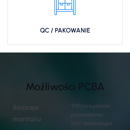
QC / PAKOWANIE
Możliwości PCBA
THD (urządzenie
Rodzaje
przewlekane)
montażu
SMT (technologia