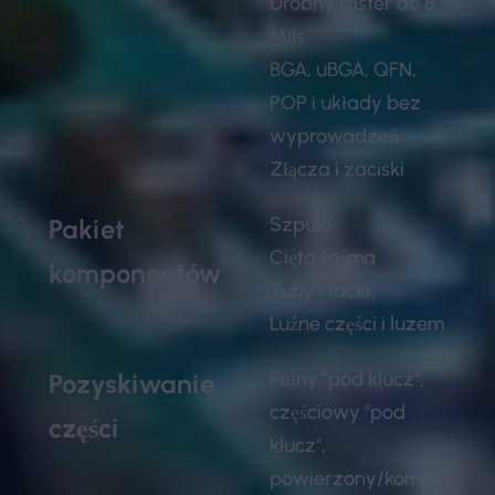
Drobny raster do 8
Mils
BGA, uBGA, QFN,
POP i układy bez
wyprowadzeń
Złącza i zaciski
Szpule
Pakiet
Cięta taśma
komponentów
Tuby i tacki
Luźne części i luzem
Pełny "pod klucz",
Pozyskiwanie
częściowy "pod
części
klucz",
powierzony/kompl