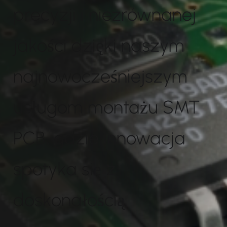
precyzji i niezrównanej
jakości dzięki naszym
najnowocześniejszym
usługom montażu SMT
PCB, gdzie innowacja
spotyka się z
doskonałością.