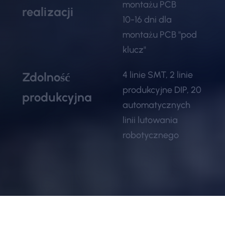
montażu PCB
realizacji
10-16 dni dla
montażu PCB "pod
klucz"
4 linie SMT, 2 linie
Zdolność
produkcyjne DIP, 20
produkcyjna
automatycznych
linii lutowania
robotycznego