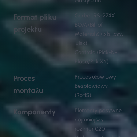
elastyczne
Gerber RS-274X
Format pliku
BOM (Bill of
projektu
Materials) (.xls, .csv,
.xlsx)
Centroid (Pick-N-
Place/Plik XY)
Proces ołowiowy
Proces
Bezołowiowy
montażu
(RoHS)
Elementy pasywne,
Komponenty
najmniejszy
rozmiar 0201