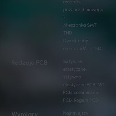
montażu
powierzchniowego
)
Mieszanka SMT i
THD
Dwustronny
montaż SMT i THD
Sztywne,
Rodzaje PCB
elastyczne,
sztywno-
elastyczne PCB, MC
PCB, ceramiczne
PCB, Rogers PCB
Najmniejszy
Wymiary