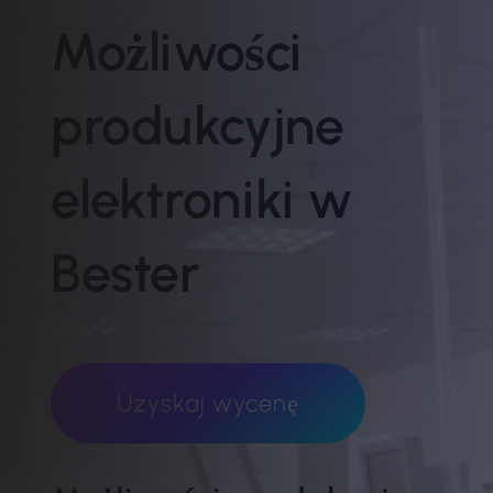
Możliwości
produkcyjne
elektroniki w
Bester
Uzyskaj wycenę