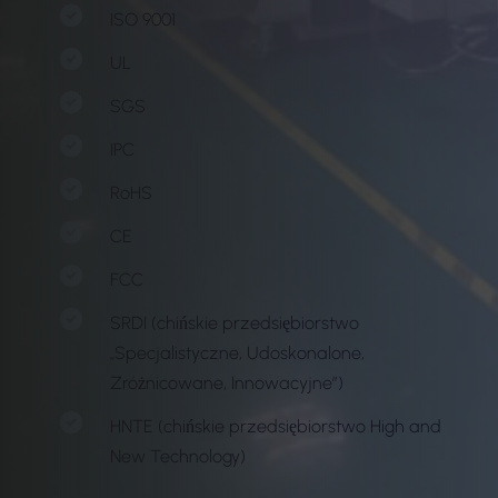
ISO 9001
UL
SGS
IPC
RoHS
CE
FCC
SRDI (chińskie przedsiębiorstwo
„Specjalistyczne, Udoskonalone,
Zróżnicowane, Innowacyjne”)
HNTE (chińskie przedsiębiorstwo High and
New Technology)