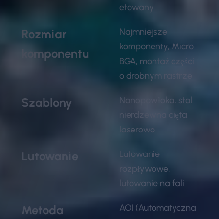
etowany
Najmniejsze
Rozmiar
komponenty, Micro
komponentu
BGA, montaż części
o drobnym rastrze
Nanopowłoka, stal
Szablony
nierdzewna cięta
laserowo
Lutowanie
Lutowanie
rozpływowe,
lutowanie na fali
AOI (Automatyczna
Metoda