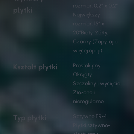
rozmiar: 0,2″ x 0,2″
płytki
Największy
rozmiar: 15″ x
20″Biały, Żółty,
Czarny (Zapytaj o
więcej opcji)
Prostokątny
Kształt płytki
Okrągły
Szczeliny i wycięcia
Złożone i
nieregularne
Sztywne FR-4
Typ płytki
Płytki sztywno-