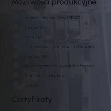
Możliwości produkcyjne
Kontrola komponentów ESD 100%
8 linii SMT
4 linie DIP
40 Automatyczne robotyczne lutowanie
Obróbka CNC
Automatyczne powlekanie konforemne
Formowanie wtryskowe
Druk 3D
Certyfikaty