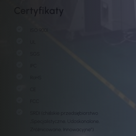
Certyfikaty
ISO 9001
UL
SGS
IPC
RoHS
CE
FCC
SRDI (chińskie przedsiębiorstwo
„Specjalistyczne, Udoskonalone,
Zróżnicowane, Innowacyjne”)