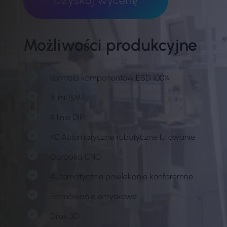
Uzyskaj wycenę
Możliwości produkcyjne
Kontrola komponentów ESD 100%
8 linii SMT
4 linie DIP
40 Automatyczne robotyczne lutowanie
Obróbka CNC
Automatyczne powlekanie konforemne
Formowanie wtryskowe
Druk 3D