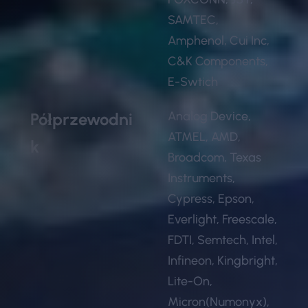
SAMTEC,
Amphenol, Cui Inc,
C&K Components,
E-Swtich
Analog Device,
Półprzewodni
ATMEL, AMD,
k
Broadcom, Texas
Instruments,
Cypress, Epson,
Everlight, Freescale,
FDTI, Semtech, Intel,
Infineon, Kingbright,
Lite-On,
Micron(Numonyx),