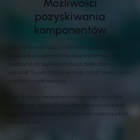
Możliwości
pozyskiwania
komponentów
Aby zaoferować naszym klientom najlepszą jakość i
wydajność produkcji, mamy dużą ilość komponentów w
magazynie do szybkiej produkcji, dzięki czemu
większość Twoich zamówień może zostać zrealizowana
w krótkim czasie realizacji.
Dzięki ścisłemu zarządzaniu magazynem wszystkie
komponenty są przechowywane i gwarantowane w
najlepszej wydajności, aby zapewnić najlepszą jakość
komponentów.