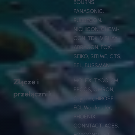
BOURNS,
PANASONIC,
RUBBYCON,
NICHICON, CHEMI-
CON, TDK, VISHAY,
ABRACON, FOX,
SEIKO, SITIME, CTS,
BEL, BUSSMAN
MOLEX, TYCO, 3M,
Złącze i
EPCOS, OMRON,
przełącznik
Crydom, HIROSE,
FCI, Weidmuller,
PHOENIX,
CONNTACT, ACES,
FOXCONN, JST,