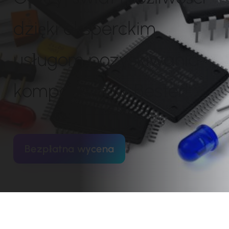
dzięki eksperckim
usługom pozyskiwania
komponentów Bester!
Bezpłatna wycena