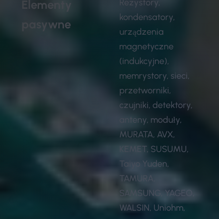
Rezystory,
Elementy
kondensatory,
pasywne
urządzenia
magnetyczne
(indukcyjne),
memrystory, sieci,
przetworniki,
czujniki, detektory,
anteny, moduły,
MURATA, AVX,
KEMET, SUSUMU,
Taiyo Yuden,
TAMURA,
SAMSUNG, YAGEO,
WALSIN, Uniohm,