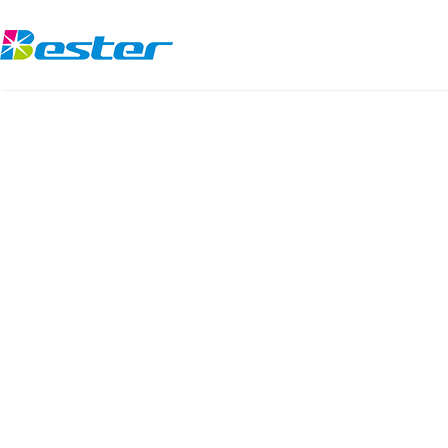
跳
至
內
容