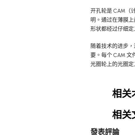
开孔轮是 CAM
明。通过在薄膜上
形状都经过仔细定
随着技术的进步，
要。每个 CAM
光圈轮上的光圈定
相关
相关
發表評論