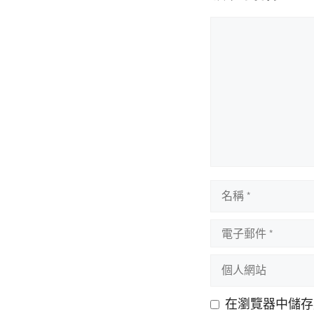
評
論
名
稱
電
子
個
郵
人
件
網
在瀏覽器中儲存