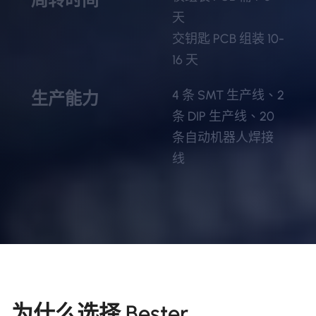
天
交钥匙 PCB 组装 10-
16 天
4 条 SMT 生产线、2
生产能力
条 DIP 生产线、20
条自动机器人焊接
线
为什么选择 Bester