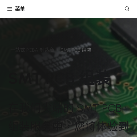
跳
菜单
至
內
容
一站式 PCBA 制造商
/
SMT PCB 组装
SMT PCB 组装
在我们尖端的 SMT PCB
组装服务中，您将体验到