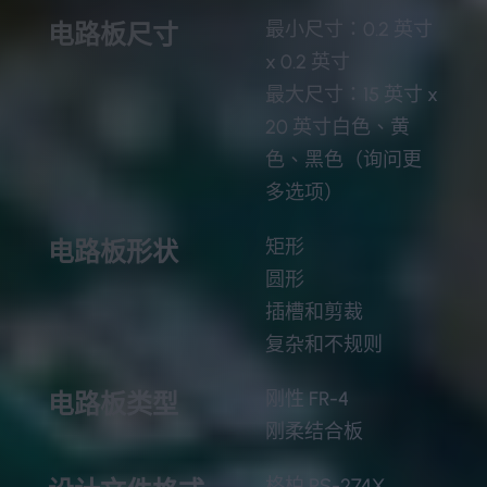
最小尺寸：0.2 英寸
电路板尺寸
x 0.2 英寸
最大尺寸：15 英寸 x
20 英寸白色、黄
色、黑色（询问更
多选项）
矩形
电路板形状
圆形
插槽和剪裁
复杂和不规则
刚性 FR-4
电路板类型
刚柔结合板
格柏 RS-274X