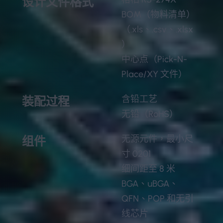
设计文件格式
BOM（物料清单）
（.xls、.csv、.xlsx
）
中心点（Pick-N-
Place/XY 文件）
含铅工艺
装配过程
无铅（RoHS）
无源元件，最小尺
组件
寸 0201
细间距至 8 米
BGA、uBGA、
QFN、POP 和无引
线芯片