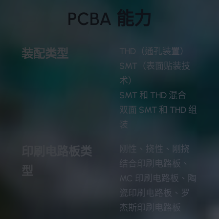
PCBA 能力
THD（通孔装置）
装配类型
SMT（表面贴装技
术）
SMT 和 THD 混合
双面 SMT 和 THD 组
装
刚性、挠性、刚挠
印刷电路板类
结合印刷电路板、
型
MC 印刷电路板、陶
瓷印刷电路板、罗
杰斯印刷电路板