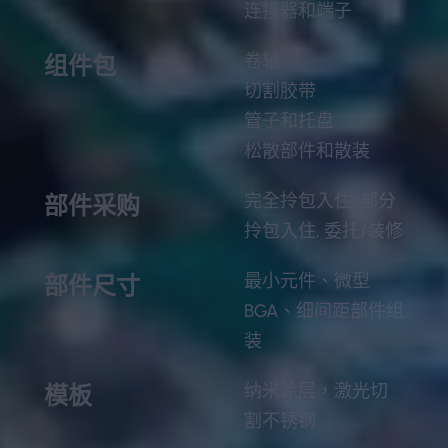
连接器和端子
卷轴
组件包
切割胶带
管子和托盘
松散部件和散装
完全拎包入住, 部分
部件采购
拎包入住, 委托/装修
最小元件、微型
部件尺寸
BGA、细间距部件组
装
纳米涂层，激光切
模板
割不锈钢