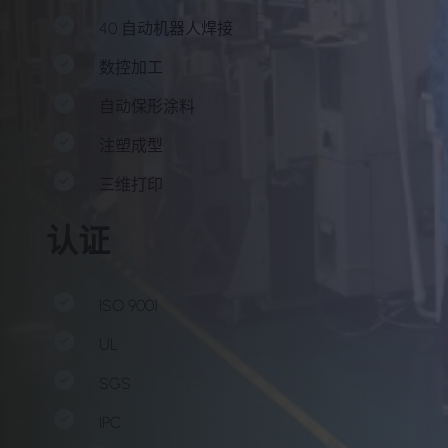
40 自动机器人焊接
数控加工
自动保形涂料
注塑成型
三维打印
认证
ISO 9001
UL
SGS
IPC