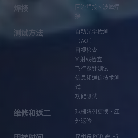
回流焊接、波峰焊
焊接
接
自动光学检测
测试方法
（AOI）
目视检查
X 射线检查
飞行探针测试
信息和通信技术测
试
功能测试
球栅阵列更换，红
维修和返工
外返修
仅组装 PCB 需 1-5
周转时间