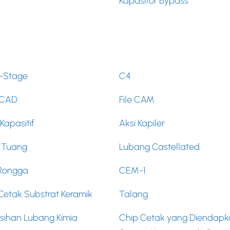
Kapasitor Bypass
C-Stage
C4
 CAD
File CAM
Kapasitif
Aksi Kapiler
t Tuang
Lubang Castellated
 Rongga
CEM-1
etak Substrat Keramik
Talang
sihan Lubang Kimia
Chip Cetak yang Diendapk