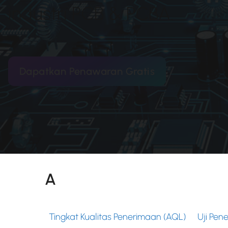
industri PCB & PCBA.
Dapatkan Penawaran Gratis
A
Tingkat Kualitas Penerimaan (AQL)
Uji Pen