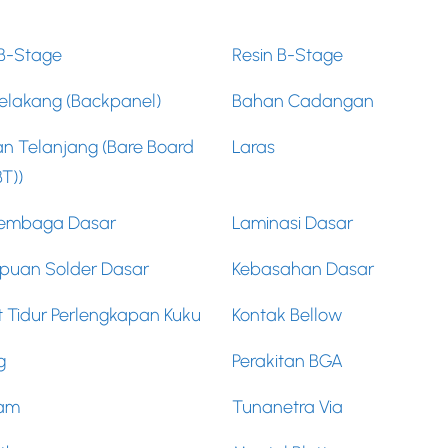
B-Stage
Resin B-Stage
elakang (Backpanel)
Bahan Cadangan
an Telanjang (Bare Board
Laras
BT))
Tembaga Dasar
Laminasi Dasar
uan Solder Dasar
Kebasahan Dasar
 Tidur Perlengkapan Kuku
Kontak Bellow
g
Perakitan BGA
tam
Tunanetra Via