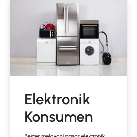
Elektronik
Konsumen
Bester melayani pasar elektronik