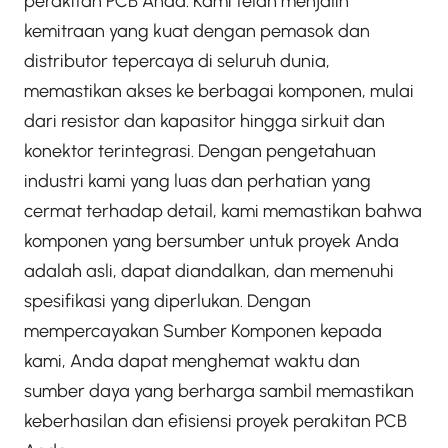
perakitan PCB Anda. Kami telah menjalin
kemitraan yang kuat dengan pemasok dan
distributor tepercaya di seluruh dunia,
memastikan akses ke berbagai komponen, mulai
dari resistor dan kapasitor hingga sirkuit dan
konektor terintegrasi. Dengan pengetahuan
industri kami yang luas dan perhatian yang
cermat terhadap detail, kami memastikan bahwa
komponen yang bersumber untuk proyek Anda
adalah asli, dapat diandalkan, dan memenuhi
spesifikasi yang diperlukan. Dengan
mempercayakan Sumber Komponen kepada
kami, Anda dapat menghemat waktu dan
sumber daya yang berharga sambil memastikan
keberhasilan dan efisiensi proyek perakitan PCB