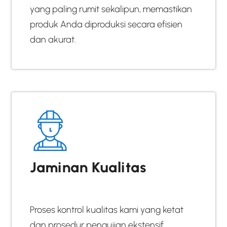
yang paling rumit sekalipun, memastikan
produk Anda diproduksi secara efisien
dan akurat.
Jaminan Kualitas
Proses kontrol kualitas kami yang ketat
dan prosedur pengujian ekstensif