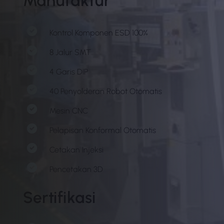
Manufaktur
Kontrol Komponen ESD 100%
8 Jalur SMT
4 Garis DIP
40 Penyolderan Robot Otomatis
Mesin CNC
Pelapisan Konformal Otomatis
Cetakan Injeksi
Pencetakan 3D
Sertifikasi