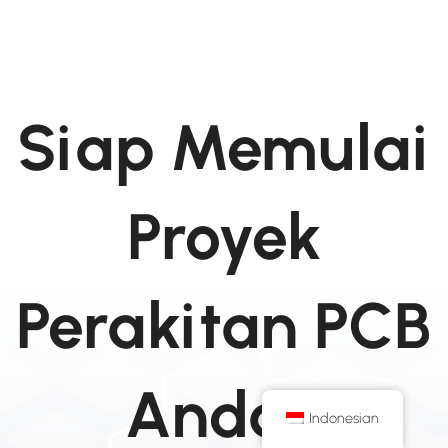
Siap Memulai
Proyek
Perakitan PCB
Anda?
Indonesian