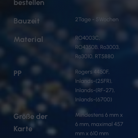
bestellen
2Tage - 5Wochen
Bauzeit
RO4003C,
Material
RO4350B, Ro3003,
Ro3010, RT5880
Rogers 4450F,
PP
Inlands-(25FR),
Inlands-(RF-27),
Inlands-(6700)
Mindestens 6 mm x
Größe der
6 mm, maximal 457
Karte
mm x 610 mm