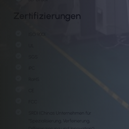
Zertifizierungen
ISO 9001
UL
SGS
IPC
RoHS
CE
FCC
SRDI (Chinas Unternehmen für
"Spezialisierung, Verfeinerung,
Differenzierung und Innovation")