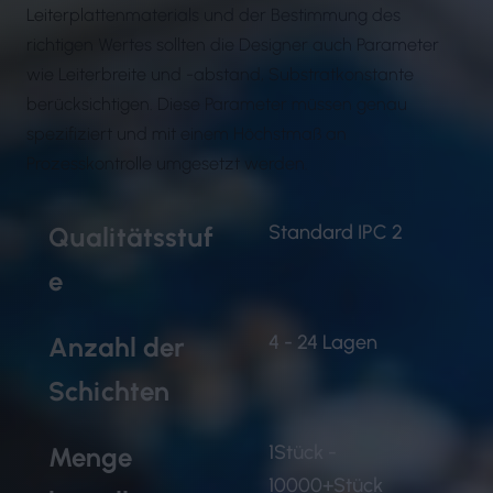
Leiterplattenmaterials und der Bestimmung des
richtigen Wertes sollten die Designer auch Parameter
wie Leiterbreite und -abstand, Substratkonstante
berücksichtigen. Diese Parameter müssen genau
spezifiziert und mit einem Höchstmaß an
Prozesskontrolle umgesetzt werden.
Standard IPC 2
Qualitätsstuf
e
4 - 24 Lagen
Anzahl der
Schichten
1Stück -
Menge
10000+Stück