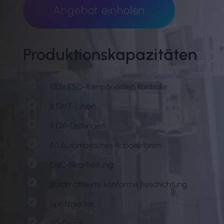
Angebot einholen
Produktionskapazitäten
100% ESD-Komponenten Kontrolle
8 SMT-Linien
4 DIP-Leitungen
40 Automatisches Roboterlöten
CNC-Bearbeitung
Automatisierte konforme Beschichtung
Spritzgießen
3D-Druck