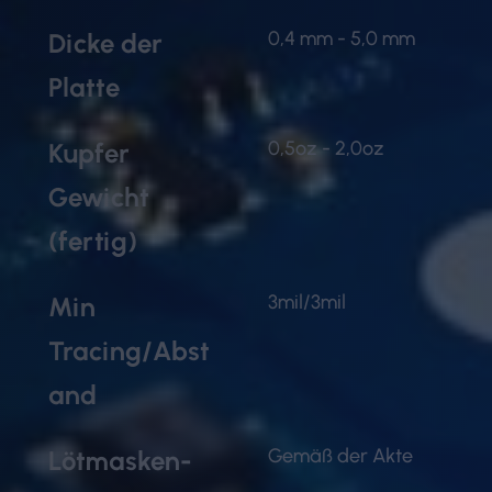
0,4 mm - 5,0 mm
Dicke der
Platte
0,5oz - 2,0oz
Kupfer
Gewicht
(fertig)
3mil/3mil
Min
Tracing/Abst
and
Gemäß der Akte
Lötmasken-