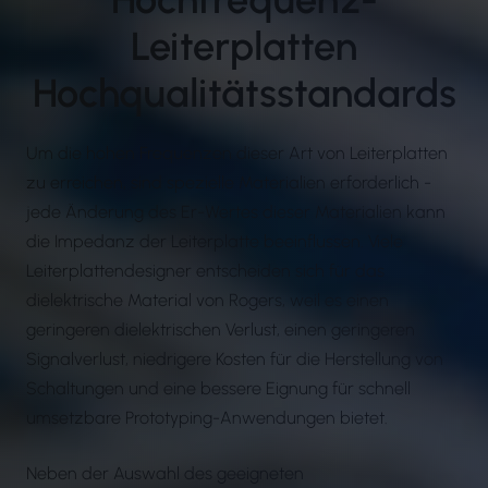
Leiterplatten
Hochqualitätsstandards
Um die hohen Frequenzen dieser Art von Leiterplatten
zu erreichen, sind spezielle Materialien erforderlich -
jede Änderung des Er-Wertes dieser Materialien kann
die Impedanz der Leiterplatte beeinflussen. Viele
Leiterplattendesigner entscheiden sich für das
dielektrische Material von Rogers, weil es einen
geringeren dielektrischen Verlust, einen geringeren
Signalverlust, niedrigere Kosten für die Herstellung von
Schaltungen und eine bessere Eignung für schnell
umsetzbare Prototyping-Anwendungen bietet.
Neben der Auswahl des geeigneten