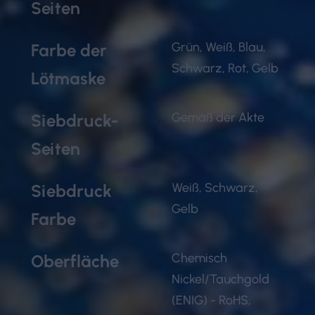
Seiten
Grün, Weiß, Blau,
Farbe der
Schwarz, Rot, Gelb
Lötmaske
Gemäß der Akte
Siebdruck-
Seiten
Weiß, Schwarz,
Siebdruck
Gelb
Farbe
Chemisch
Oberfläche
Nickel/Tauchgold
(ENIG) - RoHS,