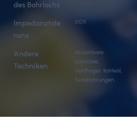
des Bohrlochs
±10%
Impedanztole
ranz
Abziehbare
Andere
Lötmaske,
Techniken
Goldfinger, Kohleöl,
Senkbohrungen