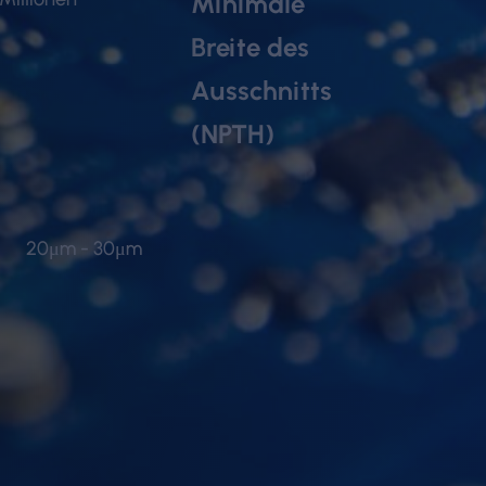
Minimale
Breite des
Ausschnitts
(NPTH)
20μm - 30μm