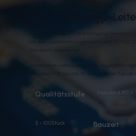
Prototyp-Leit
Bester bietet Rapid-PCB-Prototyping-Dienstleistun
mit dem Qualitätsmanagementsystem ISO9001:2015 
Standards entsprechen.
Je nach Ihren individuellen Anforderungen können 
Standard-PCB-Service. In der folgenden Tabelle f
Standard IPC 1
Qualitätsstufe
5 - 100Stück
Bauzeit