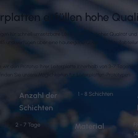
erplatten erfüllen hohe Qual
gen für schnell umsetzbare Leiterplatten in hoher Qualität und 
und verfügen über eine hauseigene Qualitätskontrollabteilung
wir den Prototyp Ihrer Leiterplatte innerhalb von 3-7 Tagen ers
inden Sie unsere Möglichkeiten für Leiterplatten-Prototypen
1 - 8 Schichten
Anzahl der
Schichten
2 - 7 Tage
F
Material
1