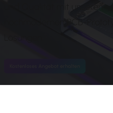
und Qualität mit unseren
hochmodernen PCB-Protot
Lösungen.
Kostenloses Angebot erhalten