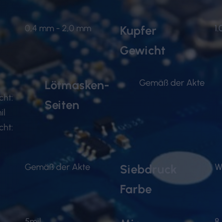
0,4 mm - 2,0 mm
1
Kupfer
Gewicht
Gemäß der Akte
Lötmasken-
cht:
Seiten
il
cht:
Gemäß der Akte
W
Siebdruck
Farbe
5mil
8