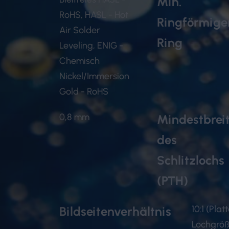
Min.
RoHS, HASL - Hot
Ringförmige
Air Solder
Ring
Leveling, ENIG -
Chemisch
Nickel/Immersion
Gold - RoHS
0,8 mm
Mindestbrei
des
Schlitzlochs
(PTH)
10:1 (Plat
Bildseitenverhältnis
Lochgröß