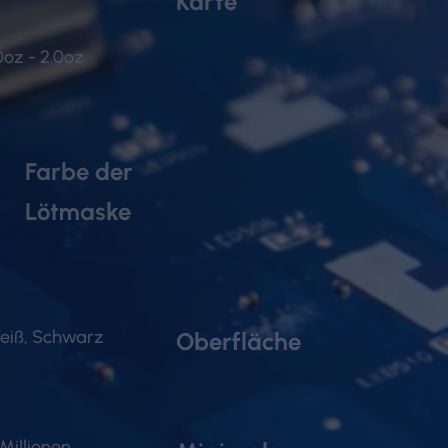
Karte
.0oz - 2.0oz
Farbe der
Lötmaske
eiß, Schwarz
Oberfläche
 Millionen