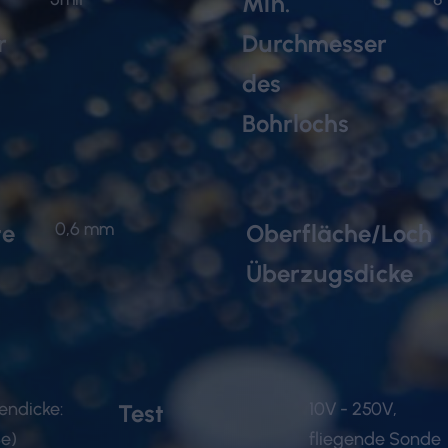
Min.
r
Durchmesser
des
Bohrlochs
0,6 mm
te
Oberfläche/Loch
Überzugsdicke
tendicke:
10V - 250V,
Test
e)
fliegende Sonde