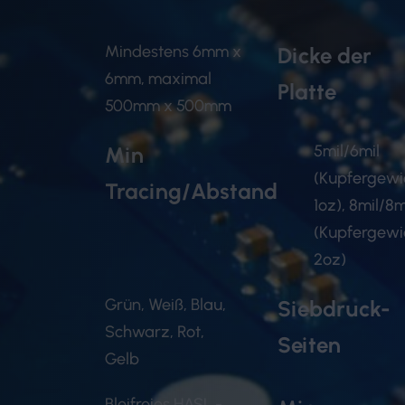
Mindestens 6mm x
Dicke der
6mm, maximal
Platte
500mm x 500mm
5mil/6mil
Min
(Kupfergewi
Tracing/Abstand
1oz), 8mil/8m
(Kupfergewi
2oz)
Grün, Weiß, Blau,
Siebdruck-
Schwarz, Rot,
Seiten
Gelb
Bleifreies HASL -