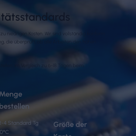
itätsstandards
zu niedrigen Kosten. Wir sind vollständig konform
, die überprüft, ob alle Arbeiten den hohen
tellen, im Vergleich zu 6-18 Tagen beim
Menge
bestellen
R-4 Standard Tg
Größe der
40°C