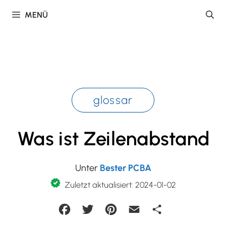
Zum
MENÜ
Inhalt
springen
glossar
Was ist Zeilenabstand
Unter
Bester PCBA
Zuletzt aktualisiert: 2024-01-02
Facebook
Twitter
Pinterest
Email
Teilen