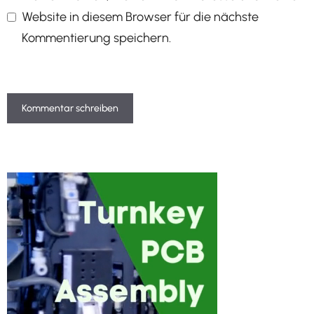
Website in diesem Browser für die nächste
Kommentierung speichern.
A
l
t
e
r
n
a
t
i
v